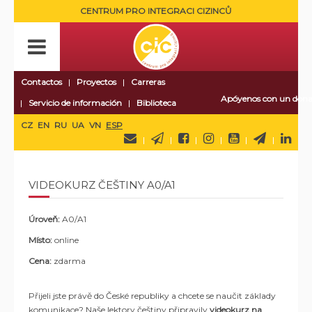
CENTRUM PRO INTEGRACI CIZINCŮ
Contactos
Proyectos
Carreras
Apóyenos con un dona
Servicio de información
Biblioteca
CZ
EN
RU
UA
VN
ESP
VIDEOKURZ ČEŠTINY A0/A1
Úroveň:
A0/A1
Místo:
online
Cena:
zdarma
Přijeli jste právě do České republiky a chcete se naučit základy
komunikace? Naše lektory češtiny připravily
videokurz na