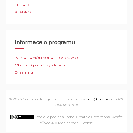
LIBEREC
KLADNO
Informace o programu
INFORMACIÓN SOBRE LOS CURSOS
Obchodní podmínky - Intedu
E-learning
© 2026
Centro de Integración de Extranjeros
|
info@cicops.cz
| +420
704 600 700
Toto dílo podléhá licenci Creative Commons Uveďte
původ 4.0 Mezinárodní License
.