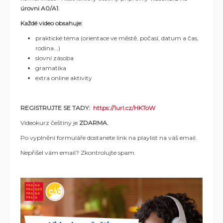
úrovni A0/A1
.
Každé video obsahuje:
praktické téma (orientace ve městě, počasí, datum a čas,
rodina...)
slovní zásoba
gramatika
extra online aktivity
REGISTRUJTE SE TADY:
https://1url.cz/HKToW
Videokurz češtiny je
ZDARMA.
Po vyplnění formuláře dostanete link na playlist na váš email.
Nepřišel vám email? Zkontrolujte spam.