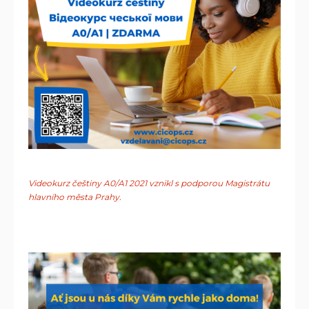
Videokurz češtiny A0/A1 2021 vznikl s podporou Magistrátu
hlavního města Prahy.