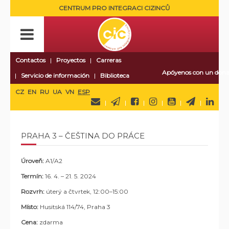
CENTRUM PRO INTEGRACI CIZINCŮ
Contactos
Proyectos
Carreras
Apóyenos con un dona
Servicio de información
Biblioteca
CZ
EN
RU
UA
VN
ESP
PRAHA 3 – ČEŠTINA DO PRÁCE
Úroveň:
A1/A2
Termín:
16. 4. – 21. 5. 2024
Rozvrh:
úterý a čtvrtek, 12:00–15:00
Místo:
Husitská 114/74
, Praha 3
Cena:
zdarma