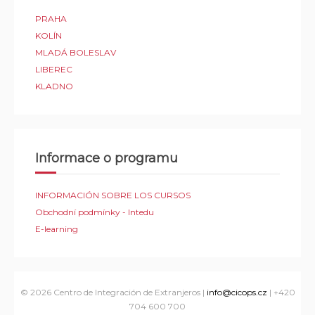
PRAHA
KOLÍN
MLADÁ BOLESLAV
LIBEREC
KLADNO
Informace o programu
INFORMACIÓN SOBRE LOS CURSOS
Obchodní podmínky - Intedu
E-learning
© 2026
Centro de Integración de Extranjeros
|
info@cicops.cz
| +420
704 600 700