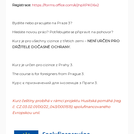
Registrace:
https://forms.office.com/e/jhpXPK06x2
Bydlíte nebo pracujete na Praze 3?
Hledáte novou práci? Potřebujete se připravit na pohovor?
Kurz
je pro všechny cizince z třetích zemi –
NENÍ URČEN PRO
DRŽITELE DOČASNÉ OCHRANY.
Kurz je určen pro cizince z Prahy 3.
The course is for foreigners from Prague 3.
Курс є призначений для іноземців з Праги 3.
Kurz češtiny probíhá v rámci projektu Husitská pomáhá (reg.
č. CZ.03.02.01/00/22_043/0001515) spolufinancovaného
Evropskou unií.