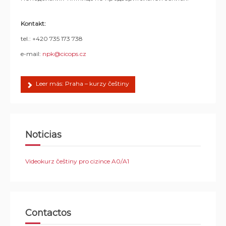
Kontakt:
tel.: +420 735 173 738
e-mail:
npk@cicops.cz
Leer más: Praha – kurzy češtiny
Noticias
Videokurz češtiny pro cizince A0/A1
Contactos