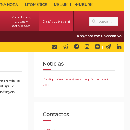
TNÁ HORA
LITOMĚŘICE
MĚLNÍK
NYMBURK
Voluntarios,
clubes y
Další vzdělávání
actividades
Apóyenos con un donativo
Noticias
Další profesní vzdělávání – přehled akcí
veme vás na
2026
řístupu k
i běžných
Contactos
PRAHA