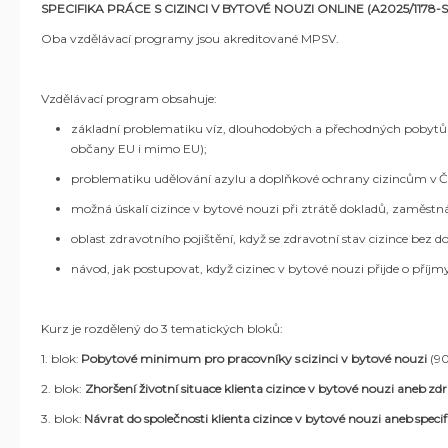
SPECIFIKA PRÁCE S CIZINCI V BYTOVÉ NOUZI ONLINE (A2025/1178-
Oba vzdělávací programy jsou akreditované MPSV.
Vzdělávací program obsahuje:
základní problematiku víz, dlouhodobých a přechodných pobytů 
občany EU i mimo EU);
problematiku udělování azylu a doplňkové ochrany cizincům v ČR 
možná úskalí cizince v bytové nouzi při ztrátě dokladů, zaměstná
oblast zdravotního pojištění, když se zdravotní stav cizince bez 
návod, jak postupovat, když cizinec
v bytové nouzi
přijde o příjm
Kurz je rozdělený do 3 tematických bloků:
1. blok:
Pobytové minimum pro pracovníky s cizinci
v bytové nouzi
(90
2. blok:
Zhoršení životní situace klienta cizince
v bytové nouzi
aneb zdra
3. blok:
Návrat do společnosti klienta cizince
v bytové nouzi
aneb specif