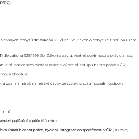
SP/PC)
a trvalých pobytů dle zákona 326/1999 Sb. Zákon o pobytu cizinců na území
dle zákona 325/1999 Sb. Zákon o azylu, včetně povinností a práv cizinců;
ní a při následném hledání práce a vůbec při vstupu na trh práce v ČR;
domova zhoršuje;
y, a zda má nárok na nějaké dávky ze systému státní sociální podpory.
 min)
votní pojištění a péče
(90 min)
ická úskalí hledání práce, bydlení, integrace do společnosti v ČR
(90 min)