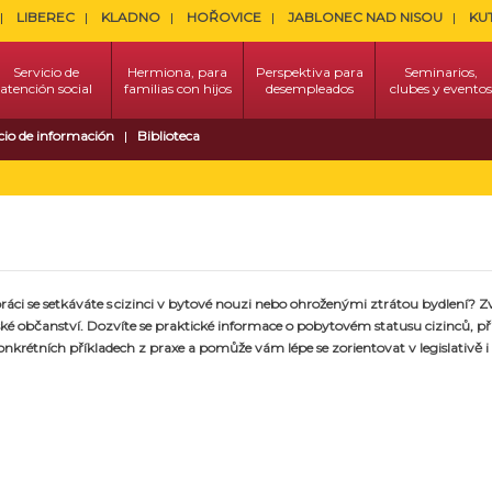
LIBEREC
KLADNO
HOŘOVICE
JABLONEC NAD NISOU
KU
Servicio de
Hermiona, para
Perspektiva para
Seminarios,
atención social
familias con hijos
desempleados
clubes y eventos
cio de información
Biblioteca
práci se setkáváte s cizinci v bytové nouzi nebo
ohroženými ztrátou bydlení
?
Z
české občanství. Dozvíte se praktické informace o pobytovém statusu cizinců, p
nkrétních příkladech z praxe a pomůže vám lépe se zorientovat v legislativě 