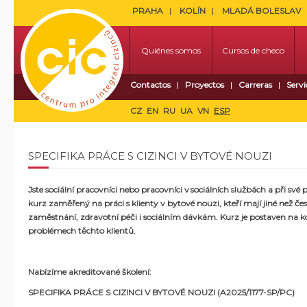
PRAHA
KOLÍN
MLADÁ BOLESLAV
Quiénes somos
Cursos de checo
Contactos
Proyectos
Carreras
Servi
CZ
EN
RU
UA
VN
ESP
SPECIFIKA PRÁCE S CIZINCI V BYTOVÉ NOUZI
Jste sociální pracovníci nebo pracovníci v sociálních službách a při své 
kurz zaměřený na práci s klienty
v bytové nouzi
, kteří mají jiné než 
zaměstnání, zdravotní péči i sociálním dávkám. Kurz je postaven na ko
problémech těchto klientů.
Nabízíme akreditované školení:
SPECIFIKA PRÁCE S CIZINCI V BYTOVÉ NOUZI (A2025/1177-SP/PC)