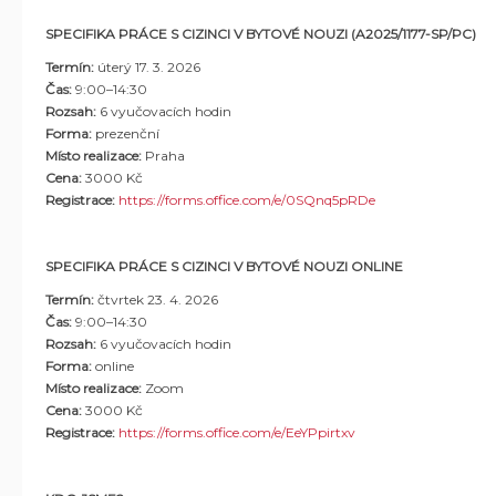
SPECIFIKA PRÁCE S CIZINCI V BYTOVÉ NOUZI (A2025/1177-SP/PC)
Termín:
úterý 17. 3. 2026
Čas:
9:00–1
4:30
Rozsah:
6
vyučovacích hodin
Forma:
prezenční
Místo realizace:
Praha
Cena:
3000 Kč
Registrace:
https://forms.office.com/e/0SQnq5pRDe
SPECIFIKA PRÁCE S CIZINCI V BYTOVÉ NOUZI
ONLINE
Termín:
čtvrtek 23. 4. 2026
Čas:
9:00–1
4:30
Rozsah:
6
vyučovacích hodin
Forma:
online
Místo realizace:
Zoom
Cena:
3000 Kč
Registrace:
https://forms.office.com/e/EeYPpirtxv