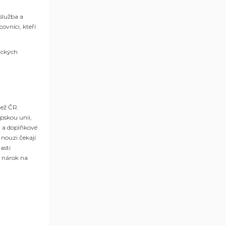
 služba a
ovníci, kteří
ických
než ČR.
pskou unii,
u a doplňkové
 nouzi
čekají
asti
á nárok na