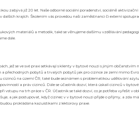
kou zabývá již 20 let. Naše odborné sociální poradenství, sociálně aktivizační
 v dalších krajích. Školením vás provedou naši zaměstnanci či externí spoluprac
ýukových materiálů a metodik, také se věnujeme dalšímu vzdělávání pedagog
áme dále.
h, jež se ve své praxi setkávají s klienty v bytové nouzi s jiným občanstvím 
 a přechodných pobytů a trvalých pobytů jak pro cizince ze zemí mimo Evro
tu cizinců na území ČR, také bude seznámen s problematikou udělování azyl
vinností a práv cizinců. Dále se účastník dozví, která úskalí cizinců
v bytové
i vstupu na trh práce v ČR. Účastník se také dozví, co je potřeba vyřešit v obl
uje, a jak postupovat, když cizinec v
v bytové nouzi
přijde o příjmy, a zda m
 budou prokládána kazuistikami z lektorovy praxe.