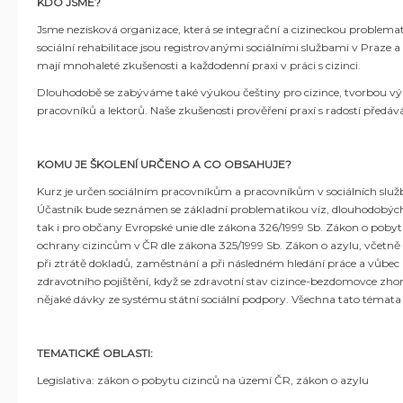
KDO JSME?
Jsme nezisková organizace, která se integrační a cizineckou problemati
sociální rehabilitace jsou registrovanými sociálními službami v Praze a
mají mnohaleté zkušenosti a každodenní praxi v práci s cizinci.
Dlouhodobě se zabýváme také výukou češtiny pro cizince, tvorbou v
pracovníků a lektorů. Naše zkušenosti prověření praxí s radostí předáv
KOMU JE ŠKOLENÍ URČENO A CO OBSAHUJE?
Kurz je určen sociálním pracovníkům a pracovníkům v sociálních službác
Účastník bude seznámen se základní problematikou víz, dlouhodobých
tak i pro občany Evropské unie dle zákona 326/1999 Sb. Zákon o poby
ochrany cizincům v ČR dle zákona 325/1999 Sb. Zákon o azylu, včetně po
při ztrátě dokladů, zaměstnání a při následném hledání práce a vůbec př
zdravotního pojištění, když se zdravotní stav cizince-bezdomovce zhorš
nějaké dávky ze systému státní sociální podpory. Všechna tato témata
TEMATICKÉ OBLASTI:
Legislativa: zákon o pobytu cizinců na území ČR, zákon o azylu