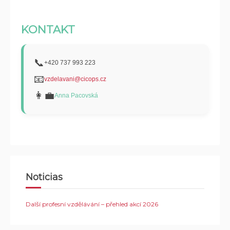
KONTAKT
📞
+420 737 993 223
📧
vzdelavani@cicops.cz
👩‍💼
Anna Pacovská
Noticias
Další profesní vzdělávání – přehled akcí 2026