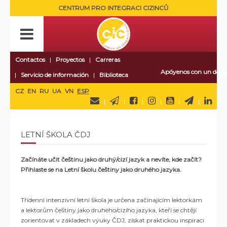
CENTRUM PRO INTEGRACI CIZINCŮ
Contactos
Proyectos
Carreras
Apóyenos con un dona
Servicio de información
Biblioteca
CZ
EN
RU
UA
VN
ESP
LETNÍ ŠKOLA ČDJ
Začínáte učit češtinu jako druhý/cizí jazyk a nevíte, kde začít?
Přihlaste se na Letní školu češtiny jako druhého jazyka.
Třídenní intenzivní letní škola je určena začínajícím lektorkám
a lektorům češtiny jako druhého/cizího jazyka, kteří se chtějí
zorientovat v základech výuky ČDJ, získat praktickou inspiraci