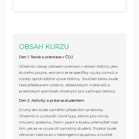
OBSAH KURZU
Den 1: Teorie a orientace v ČDJ
Účastníci získají základní orientaci v oblasti češtiny jako
druhého jazyka, seznámí se se specifiky výuky cizinců a
rozdíly oproti běžné výuce češtiny. Součástí bloku bude
také představení učebnic, didaktických materiálů a
praktických pomůcek vhodných pro začínající lektory.
Den 2: Aktivity a práce se studentem
Druhý den bude zaměřen především prakticky.
Účastníci si vyzkouší různé typy aktivit pro rozvoj
mluvení, poslechu, čtení i psaní a budou přemýšlet nad
tím, jak se ve výuce cítí samotný student. Prostor bude
věnován také práci s heterogenní skupinou a tvorbě