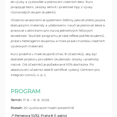
do výuky a vyzkoušet si plánování vlastních lekcí. Kurz
propojuje teorii, ukázky aktivit i praktické tipy z výuky
různorodých skupin studentů.
Účastníci se seznámí se systémem češtiny jako druhého jazyka,
dostupnými materiály a učebnicemi, naučí se plánovat lekce a
pracovat s aktivitami pro rozvoj jednotlivých řečových
dovedností. Součástí programu je také reflexe potřeb studentů,
práce s heterogenní skupinou a malá praxe s tvorbou vlastních
výukových materiálů.
Kurz probíhá v malé skupině (max. 8 účastníků), aby byl
dostatek prostoru pro sdílení zkušeností, otázky i praktický
nácvik. Od účastníků je požadovaná 90% docházka. Po
absolvování účastníci obdrží certifikát
vydaný Centrem
pro
integraci cizinců, o. p. s.
PROGRAM
Termín:
17. 8. – 19. 8. 2026
Rozsah:
20 vyučovacích hodin prezenčně
📍 Pernerova 10/32, Praha 8 (1. patro)