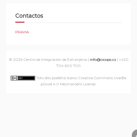
Contactos
PRAHA
© 2026
Centro de Integración de Extranjeros
|
info@cicops.cz
| +420
704 600 700
Toto dílo podléhá licenci Creative Commons Uveďte
původ 4.0 Mezinárodní License
.