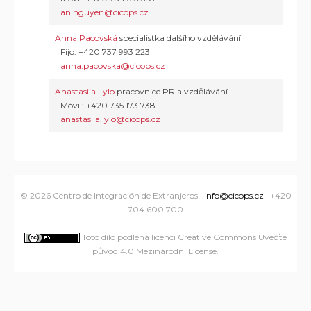
an.nguyen@cicops.cz
Anna Pacovská
specialistka dalšího vzdělávání
Fijo: +420 737 993 223
anna.pacovska@cicops.cz
Anastasiia Lylo
pracovnice PR a vzdělávání
Móvil: +420 735 173 738
anastasiia.lylo@cicops.cz
© 2026
Centro de Integración de Extranjeros
|
info@cicops.cz
| +420
704 600 700
Toto dílo podléhá licenci Creative Commons Uveďte
původ 4.0 Mezinárodní License
.