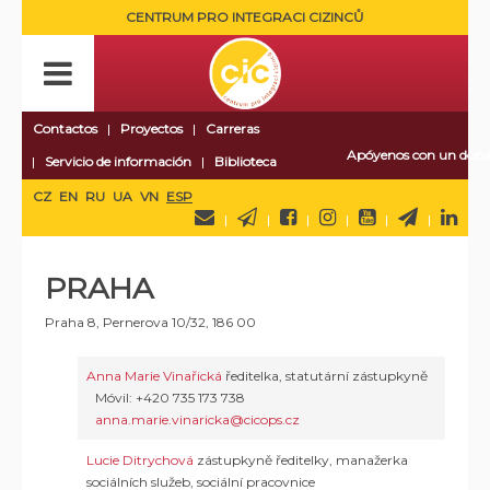
CENTRUM PRO INTEGRACI CIZINCŮ
Contactos
Proyectos
Carreras
Apóyenos con un dona
Servicio de información
Biblioteca
CZ
EN
RU
UA
VN
ESP
PRAHA
Praha 8, Pernerova 10/32, 186 00
Anna Marie Vinařická
ředitelka, statutární zástupkyně
Móvil: +420 735 173 738
anna.marie.vinaricka@cicops.cz
Lucie Ditrychová
zástupkyně ředitelky, manažerka
sociálních služeb, sociální pracovnice