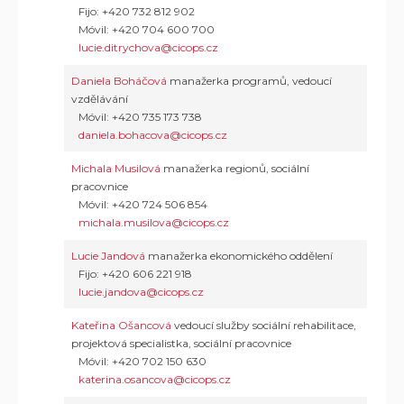
Fijo: +420 732 812 902
Móvil: +420 704 600 700
lucie.ditrychova@cicops.cz
Daniela Boháčová
manažerka programů, vedoucí
vzdělávání
Móvil: +420 735 173 738
daniela.bohacova@cicops.cz
Michala Musilová
manažerka regionů, sociální
pracovnice
Móvil: +420 724 506 854
michala.musilova@cicops.cz
Lucie Jandová
manažerka ekonomického oddělení
Fijo: +420 606 221 918
lucie.jandova@cicops.cz
Kateřina Ošancová
vedoucí služby sociální rehabilitace,
projektová specialistka, sociální pracovnice
Móvil: +420 702 150 630
katerina.osancova@cicops.cz