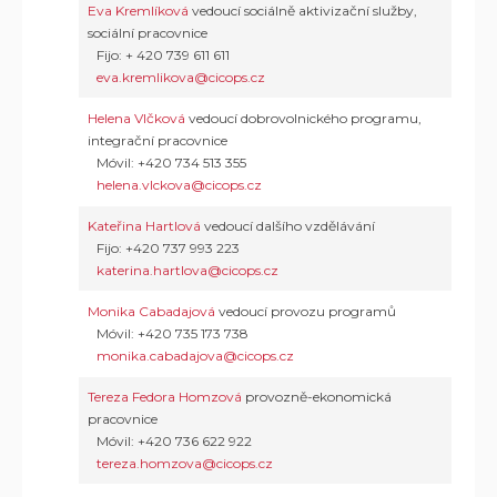
Eva Kremlíková
vedoucí sociálně aktivizační služby,
sociální pracovnice
Fijo: + 420 739 611 611
eva.kremlikova@cicops.cz
Helena Vlčková
vedoucí dobrovolnického programu,
integrační pracovnice
Móvil: +420 734 513 355
helena.vlckova@cicops.cz
Kateřina Hartlová
vedoucí dalšího vzdělávání
Fijo: +420 737 993 223
katerina.hartlova@cicops.cz
Monika Cabadajová
vedoucí provozu programů
Móvil: +420 735 173 738
monika.cabadajova@cicops.cz
Tereza Fedora Homzová
provozně-ekonomická
pracovnice
Móvil: +420 736 622 922
tereza.homzova@cicops.cz