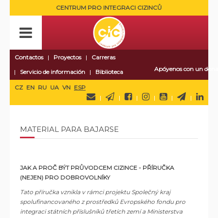
CENTRUM PRO INTEGRACI CIZINCŮ
Contactos
Proyectos
Carreras
Apóyenos con un dona
Servicio de información
Biblioteca
CZ
EN
RU
UA
VN
ESP
MATERIAL PARA BAJARSE
JAK A PROČ BÝT PRŮVODCEM CIZINCE - PŘÍRUČKA
(NEJEN) PRO DOBROVOLNÍKY
Tato příručka vznikla v rámci projektu Společný kraj
spolufinancovaného z prostředků Evropského fondu pro
integraci státních příslušníků třetích zemí a Ministerstva