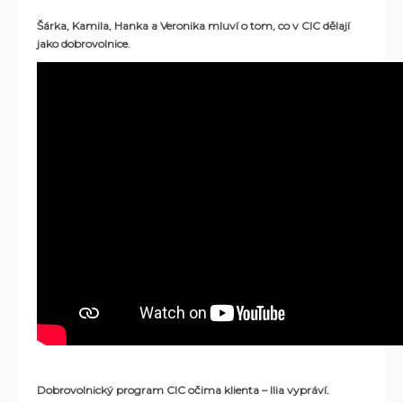
Šárka, Kamila, Hanka a Veronika mluví o tom, co v CIC dělají
jako dobrovolnice.
Dobrovolnický program CIC očima klienta – Ilia vypráví.