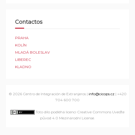
Contactos
PRAHA
KOLÍN
MLADÁ BOLESLAV
LIBEREC
KLADNO
© 2026
Centro de Integración de Extranjeros
|
info@cicops.cz
| +420
704 600 700
Toto dílo podléhá licenci Creative Commons Uveďte
původ 4.0 Mezinárodní License
.