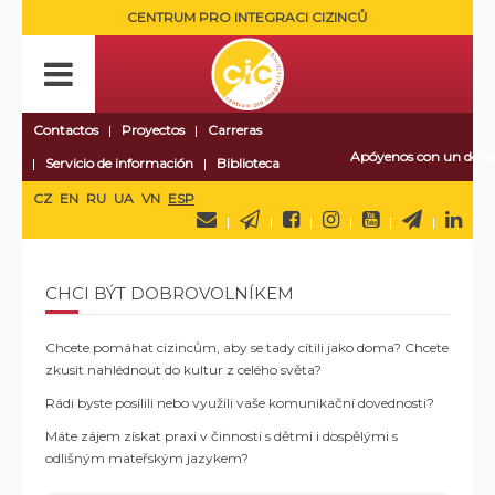
CENTRUM PRO INTEGRACI CIZINCŮ
Contactos
Proyectos
Carreras
Apóyenos con un dona
Servicio de información
Biblioteca
CZ
EN
RU
UA
VN
ESP
CHCI BÝT DOBROVOLNÍKEM
Chcete pomáhat cizincům, aby se tady cítili jako doma? Chcete
zkusit nahlédnout do kultur z celého světa?
Rádi byste posílili nebo využili vaše komunikační dovednosti?
Máte zájem získat praxi v činnosti s dětmi i dospělými s
odlišným mateřským jazykem?