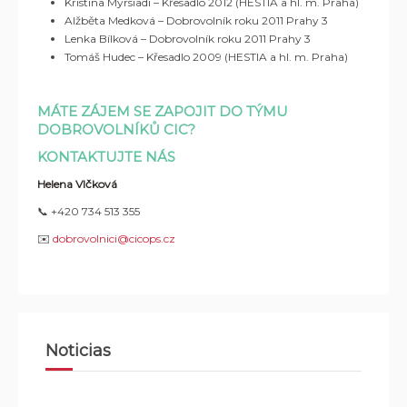
Kristina Myrsiadi – Křesadlo 2012 (HESTIA a hl. m. Praha)
Alžběta Medková – Dobrovolník roku 2011 Prahy 3
Lenka Bílková – Dobrovolník roku 2011 Prahy 3
Tomáš Hudec – Křesadlo 2009 (HESTIA a hl. m. Praha)
MÁTE ZÁJEM SE ZAPO
JIT DO TÝMU
DOBROVOLNÍKŮ CIC?
KONTAKTUJTE NÁS
Helena Vlčková
📞 +
420 734 513 355
✉️
dobrovolnici@cicops.cz
Noticias