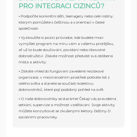
PRO INTEGRACI CIZINCŮ?
▫️
Podpoříte konkrétní děti, teenagery nebo celé rodiny,
kterým pomůžete s češtinou a s orientací v české
společnosti.
▫️
Vyzkoušíte si pozici průvodce, kde budete moci
vymýšlet program na míru vám a vašemu protějšku,
ať už to bude doučování, povídání nebo libovolné
dobrodružství. Získáte možnost předvést svá oblíbená
místa a aktivity.
▫️
Získáte vhled do fungování zavedené neziskové
organizace, v mezinárodním prostředí potkáte lidi z
celého světa a stanete se součástí kolektivu
dobrovolníků, které pojí podobný pohled na svět.
▫️
O naše dobrovolníky se staráme! Čekají vás pravidelná
setkání, supervize a možnost vzdělávání. Svoje aktivity
můžete konzultovat se zkušenými lektory češtiny či
sociálními pracovníky.