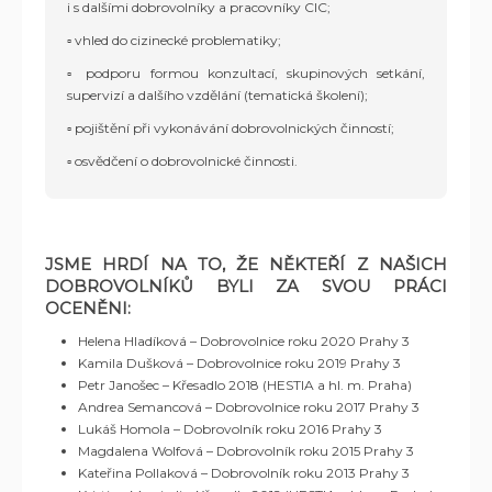
i s dalšími dobrovolníky a pracovníky CIC;
▫️ vhled do cizinecké problematiky;
▫️ podporu formou konzultací, skupinových setkání,
supervizí a dalšího vzdělání (tematická školení);
▫️ pojištění při vykonávání dobrovolnických činností;
▫️ osvědčení o dobrovolnické činnosti.
JSME HRDÍ NA TO, ŽE NĚKTEŘÍ Z NAŠICH
DOBROVOLNÍKŮ BYLI ZA SVOU PRÁCI
OCENĚNI
:
Helena Hladíková – Dobrovolnice roku 2020 Prahy 3
Kamila Dušková – Dobrovolnice roku 2019 Prahy 3
Petr Janošec – Křesadlo 2018 (HESTIA a hl. m. Praha)
Andrea Semancová – Dobrovolnice roku 2017 Prahy 3
Lukáš Homola – Dobrovolník roku 2016 Prahy 3
Magdalena Wolfová – Dobrovolník roku 2015 Prahy 3
Kateřina Pollaková – Dobrovolník roku 2013 Prahy 3