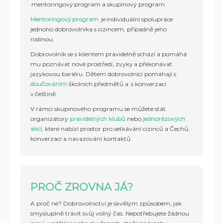
mentoringový program a skupinový program.
Mentoringový program
je individuální spolupráce
jednoho dobrovolníka s cizincem, případně jeho
rodinou.
Dobrovolník se s klientem pravidelně schází a pomáhá
mu poznávat nové prostředí, zvyky a překonávat
jazykovou bariéru. Dětem dobrovolníci pomáhají s
doučováním
školních předmětů a s konverzací
v češtině.
V rámci skupinového programu se můžete stát
organizátory
pravidelných klubů
nebo
jednorázových
akcí
, které nabízí prostor pro setkávání cizinců a Čechů,
konverzaci a navazování kontaktů.
PROČ ZROVNA JÁ?
A proč ne? Dobrovolnictví je skvělým způsobem, jak
smysluplně trávit svůj volný čas. Nepotřebujete žádnou