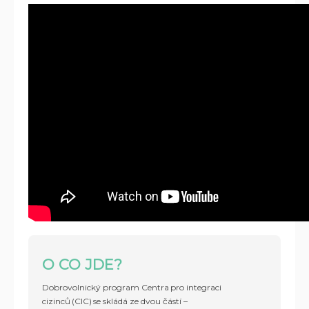
O CO JDE?
Dobrovolnický program Centra pro integraci
cizinců (CIC) se skládá ze dvou částí –