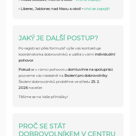
▫️ Liberec, Jablonec nad Nisou a okolí –
chci se zapojit!
JAKÝ JE DALŠÍ POSTUP?
Po registraci přes formulář výše vás kontaktuje
koordinátorka dobrovolníků a udělá s vámi
individuální
pohovor
.
Pokud
se v rámci pohovoru
domluvíme na spolupráci
,
pozveme vás následně na
školení pro dobrovolníky
.
Školení dobrovolníků proběhne ve středu
25
. 2.
2026
navečer.
Těšíme se na Vaše přihlášky!
PROČ SE STÁT
DOBROVOLNÍKEM V CENTRU