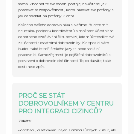
sama. Zhodnotíte své osobní postoje, naučíte se, jak
pracovat se zodpovědností, komunikovat své potřeby a
jak odpovídat na potřeby klienta.
Každého našeho dobrovolníka si vážíme! Budete mít
neustálou podporu koordinátorů a možnost účastnit se
odborného vzdělávání či supervizí, kde můžete sdílet své
zkušenosti s ostatními dobrovolníky. K dispozici vám
budou také lektoři českého jazyka nebo sociální
pracovníci. Samozřejmostí je pojištění dobrovolníků a
potvrzení o dobrovolnické činnosti. To, co dáváte, také
dostanete zpět.
PROČ SE STÁT
DOBROVOLNÍKEM V CENTRU
PRO INTEGRACI CIZINCŮ?
Získáte:
▫️ obohacující setkávání nejen s cizinci různých kultur, ale