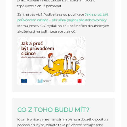
praxi, vzdělání nebo zkušenosti, stačí jen trochu
trpělivosti a chuť pomáhat.
Zajímá vás víc? Podívejte se do publikace
Jak a proč být
průvodcem cizince – příručka (nejen) pro dobrovolníky
kterou jsme v CIC vydali na základě našich dlouholetých
zkušeností na poli integrace cizinců.
CO Z TOHO BUDU MÍT
?
Kromě práce v mezinárodním týmu a dobrého pocitu z
pomoci druhým, získáte také příležitost rozvíjet sebe