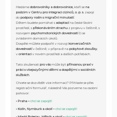
Hledáme
dobrovolníky a dobrovolnice,
kteří se
na
podzim v Centru pro integraci cizinců, o. p. s.
zapojí
do
podpory rodin s migrační minulostí
.
Dětem budete pomáhat s
adaptací
na české školní
prostředí, s
překonáváním strachu
z projevu v češtině, s
rozvojem
psychomotorických dovedností
či se
zvládáním domácích úkolů.
Dospělé můžete podpořit v rozvoji
konverzačních
dovedností
v češtině, v přípravě na
pobytové zkoušky
,
v
orientaci
v novém prostředí a dalších potřebách.
Tato zkušenost
pro vás
může být
přínosnou praxí v
práci s vícejazyčnými dětmi a dospělými v sociálních
službách
.
Chcete se dozvědět více informací? Přihlaste se přes
registrační formulář, následně Vás pozveme na osobní
pohovor:
▫️
Praha –
chci se zapojit!
▫️ Kolín, Nymburk a okolí –
chci se zapojit!
▫️ Mladá Boleslav, Mělník a okolí –
chci se zapojit!