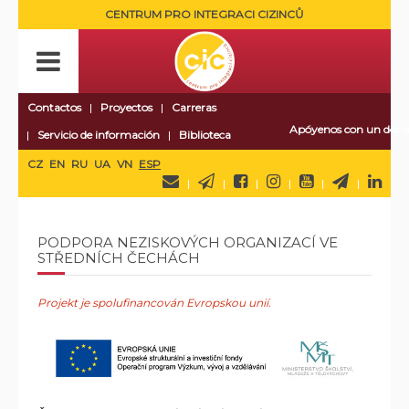
CENTRUM PRO INTEGRACI CIZINCŮ
Contactos
Proyectos
Carreras
Apóyenos con un dona
Servicio de información
Biblioteca
CZ
EN
RU
UA
VN
ESP
PODPORA NEZISKOVÝCH ORGANIZACÍ VE
STŘEDNÍCH ČECHÁCH
Projekt je spolufinancován Evropskou unií.