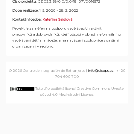
Číslo projektu
: CZ.02.3.68/0.0/0.0/18_071/0016572
Doba realizace:
1. 5. 2020 - 28. 2. 2022
Kontaktní osoba:
Kateřina Saidlová
Projekt je zaměřen na podporu vzdělávacích aktivit
pracovníků a dobrovolníků, kteří působí v oblasti neformálního
vzdělávání dětí a mládeže, a na navázání spolupráce s dalšími
organizacemi v regionu.
© 2026
Centro de Integración de Extranjeros
|
info@cicops.cz
| +420
704 600 700
Toto dílo podléhá licenci Creative Commons Uveďte
původ 4.0 Mezinárodní License
.