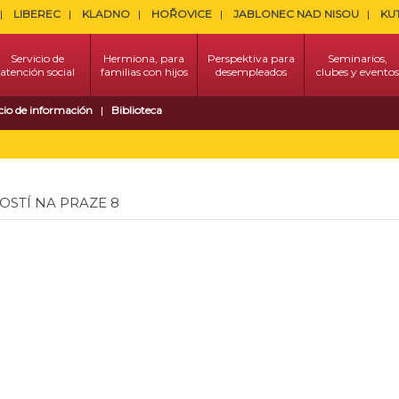
LIBEREC
KLADNO
HOŘOVICE
JABLONEC NAD NISOU
KU
Servicio de
Hermiona, para
Perspektiva para
Seminarios,
atención social
familias con hijos
desempleados
clubes y eventos
cio de información
Biblioteca
STÍ NA PRAZE 8