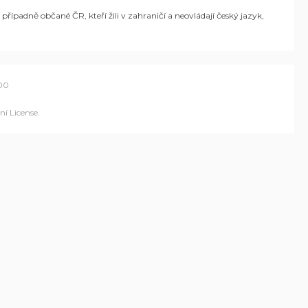
,
případně občané ČR,
kteří žili v zahraničí a neovládají český jazyk,
00
í License
.