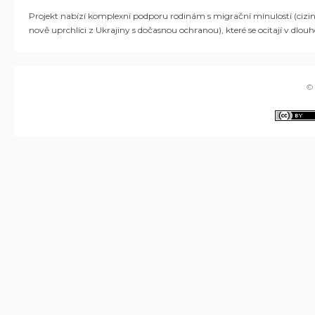
Projekt nabízí komplexní podporu rodinám s migrační minulostí (ciz
nově uprchlíci z Ukrajiny s dočasnou ochranou), které se ocitají v dlo
©