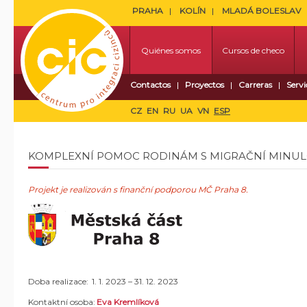
PRAHA
KOLÍN
MLADÁ BOLESLAV
Quiénes somos
Cursos de checo
Contactos
Proyectos
Carreras
Servi
CZ
EN
RU
UA
VN
ESP
KOMPLEXNÍ POMOC RODINÁM S MIGRAČNÍ MINULO
Projekt je realizován s finanční podporou
MČ Praha 8.
Doba realizace: 1. 1. 2023 – 31. 12. 2023
Kontaktní osoba:
Eva Kremlíková