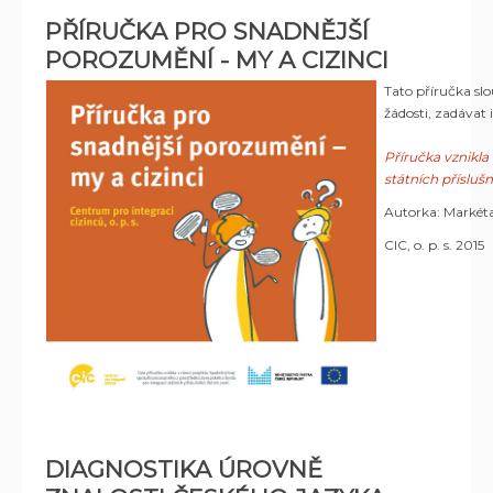
PŘÍRUČKA PRO SNADNĚJŠÍ
POROZUMĚNÍ - MY A CIZINCI
Tato příručka sl
žádosti, zadávat
Příručka vznikla
státních příslušn
Autorka: Markét
CIC, o. p. s. 2015
DIAGNOSTIKA ÚROVNĚ