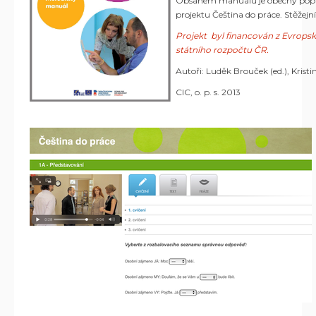
Obsahem manuálu je obecný popis 
projektu Čeština do práce. Stěžejn
Projekt byl financován z Evrops
státního rozpočtu ČR.
Autoři: Luděk Brouček (ed.), Kris
CIC, o. p. s. 2013