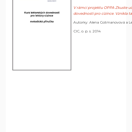
V rámci projektu OPPA Zkuste učit 
dovedností pro cizince. Vznikla tak
Autorky: Alena Gotmanovová a L
CIC, o. p. s. 2014