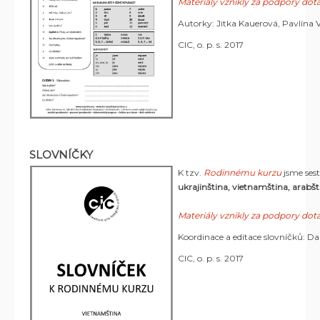
Materiály vznikly za podpory d
Autorky: Jitka Kauerová, Pavlína 
CIC, o. p. s. 2017
SLOVNÍČKY
K tzv.
Rodinnému kurzu
jsme sest
ukrajinština, vietnamština, arabš
Materiály vznikly za podpory d
Koordinace a editace slovníčků: D
CIC, o. p. s. 2017