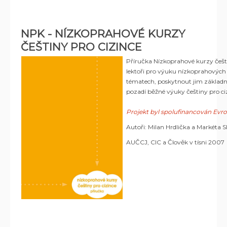
NPK - NÍZKOPRAHOVÉ KURZY
ČEŠTINY PRO CIZINCE
Příručka Nízkoprahové kurzy češt
lektoři pro výuku nízkoprahových 
tématech, poskytnout jim základní
pozadí běžné výuky češtiny pro ci
Projekt byl spolufinancován Ev
Autoři: Milan Hrdlička a Markéta 
AUČCJ, CIC a Člověk v tísni 2007