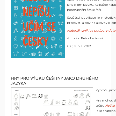
jako cizím jazyku. Ke každé kapi
porozumění české řeči.
Součástí publikace je metodic
pracovat, a tipy na aktivity k j
Materiál vznikl za podpory dot
Autorka: Petra Lacinová
CIC, o. p. s. 2018
HRY PRO VÝUKU ČEŠTINY JAKO DRUHÉHO
JAZYKA
Vytvořili jsm
Hry mohou slo
sešitu
Nečtu,
jako druhého 