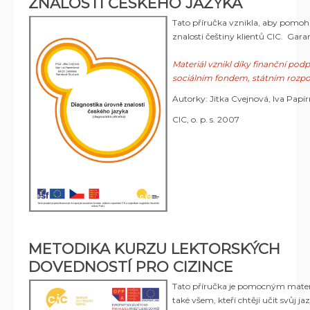
ZNALOSTI ČESKÉHO JAZYKA
Tato příručka vznikla, aby pomohla
znalosti češtiny klientů CIC. Gara
Materiál vznikl díky finanční p
sociálním fondem, státním rozp
Autorky: Jitka Cvejnová, Iva Pap
CIC, o. p. s. 2007
METODIKA KURZU LEKTORSKÝCH
DOVEDNOSTÍ PRO CIZINCE
Tato příručka je pomocným materiá
také všem, kteří chtějí učit svůj ja