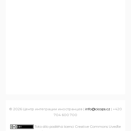
© 2026 Центр интеграции иностранцев |
info@cicops.cz
| +420
704 600 700
Toto dílo podléhá licenci Creative Commons Uveďte