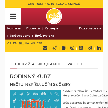
CENTRUM PRO INTEGRACI CIZINCŮ
Контакты
Проекты
Карьера
Пожертвовать
Инфосервис
Библиотека
CZ
EN
RU
UA
VN
ESP
ЧЕШСКИЙ ЯЗЫК ДЛЯ ИНОСТРАНЦЕВ
RODINNÝ KURZ
NEČTU, NEPÍŠU, UČÍM SE ČESKY
Nabízíme ke stažení a vlastnímu
který je určený pro úplné začáteč
Sešit obsahuje
10 tematických 
upevňování nové slovní zásoby, 