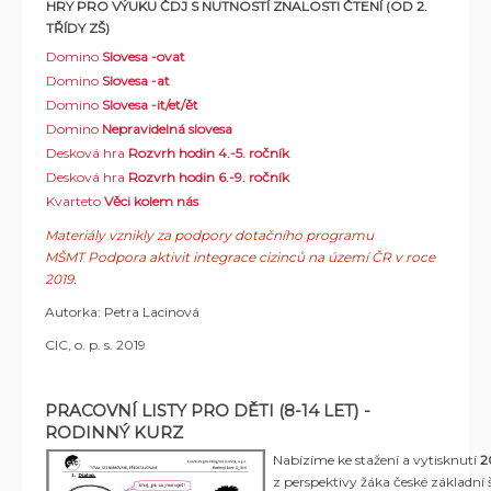
HRY PRO VÝUKU ČDJ S NUTNOSTÍ ZNALOSTI ČTENÍ (OD 2.
TŘÍDY ZŠ)
Domino
Slovesa -ovat
Domino
Slovesa -at
Domino
Slovesa -it/et/ět
Domino
Nepravidelná slovesa
Desková hra
Rozvrh hodin
4.-5. ročník
Desková hra
Rozvrh hodin
6.-9. ročník
Kvarteto
Věci kolem nás
Materiály vznikly za podpory dotačního programu
MŠMT Podpora aktivit integrace cizinců na území ČR v roce
2019.
Autorka: Petra Lacinová
CIC, o. p. s. 2019
PRACOVNÍ LISTY PRO DĚTI (8-14 LET) -
RODINNÝ KURZ
Nabízíme ke stažení
a vytisknutí
20
z perspektivy žáka české základní 