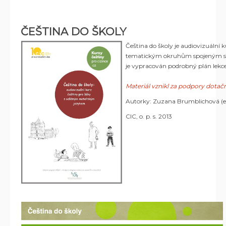
ČEŠTINA DO ŠKOLY
Čeština do školy je audiovizuální 
tematickým okruhům spojeným se šk
je vypracován podrobný plán lekc
Materiál vznikl za podpory dota
Autorky: Zuzana Brumblichová (ed.
CIC, o. p. s. 2013