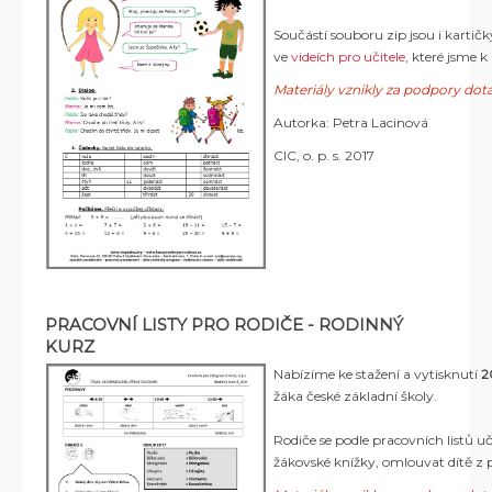
Součástí souboru zip jsou i kartičk
ve
videích pro učitele
, které jsme 
Materiály vznikly za podpory 
Autorka: Petra Lacinová
CIC, o. p. s. 2017
PRACOVNÍ LISTY PRO RODIČE - RODINNÝ
KURZ
Nabízíme ke stažení a vytisknutí
20
žáka české základní školy.
Rodiče se podle pracovních listů 
žákovské knížky, omlouvat dítě z 