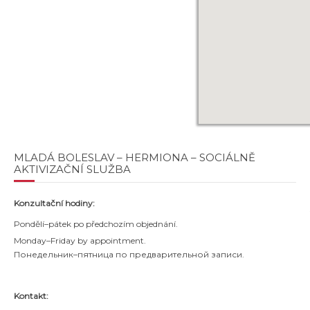
MLADÁ BOLESLAV – HERMIONA – SOCIÁLNĚ
AKTIVIZAČNÍ SLUŽBA
Konzultační hodiny:
Pondělí–pátek po předchozím objednání.
Monday–Friday by appointment.
Понедельник–пятница по предварительной записи.
Kontakt: