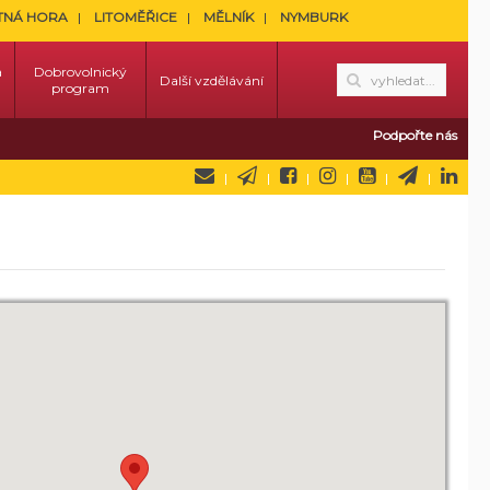
TNÁ HORA
LITOMĚŘICE
MĚLNÍK
NYMBURK
a
Dobrovolnický
Další vzdělávání
program
Podpořte nás