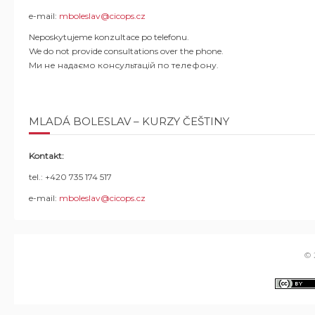
e-mail:
mboleslav@cicops.cz
Neposkytujeme konzultace po telefonu.
We do not provide consultations over the phone.
Ми не надаємо консультацій по телефону.
MLADÁ BOLESLAV – KURZY ČEŠTINY
Kontakt:
tel.: +420 735 174 517
e-mail:
mboleslav@cicops.cz
© 