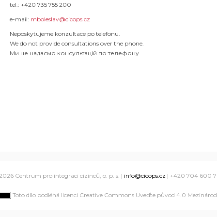
tel.: +420 735 755 200
e-mail:
mboleslav@cicops.cz
Neposkytujeme konzultace po telefonu.
We do not provide consultations over the phone.
Ми не надаємо консультацій по телефону.
2026 Centrum pro integraci cizinců, o. p. s. |
info@cicops.cz
| +420 704 600 
Toto dílo podléhá licenci Creative Commons Uveďte původ 4.0 Mezinárodn