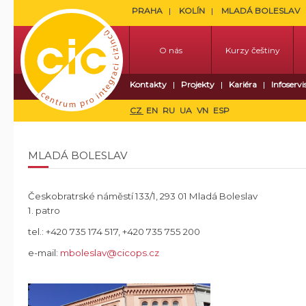
PRAHA
KOLÍN
MLADÁ BOLESLAV
O nás
Kurzy češtiny
Kontakty
Projekty
Kariéra
Infoservi
CZ
EN
RU
UA
VN
ESP
MLADÁ BOLESLAV
Českobratrské náměstí 133/1, 293 01 Mladá Boleslav
1. patro
tel.:
+420 735 174 517, +420 735 755 200
e-mail:
mboleslav@cicops.cz