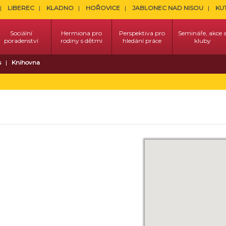
LIBEREC
KLADNO
HOŘOVICE
JABLONEC NAD NISOU
KU
Sociální
Hermiona pro
Perspektiva pro
Semináře, akce 
poradenství
rodiny s dětmi
hledání práce
kluby
s
Knihovna