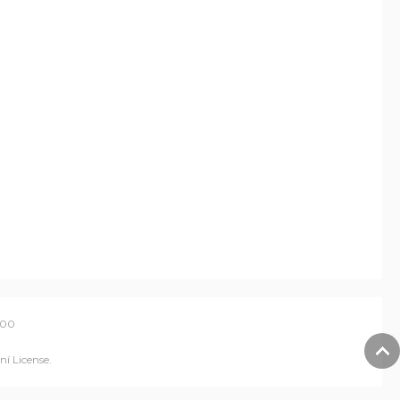
700
í License
.