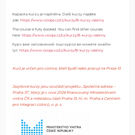
Kapacita kurzu je naplněna. Další kurzy najdete
zde:
https://www.cicops.cz/cz/kurzy/8-kurzy-cestiny
The course is fully booked. You can find other courses
here:
https://www.cicops.cz/cz/kurzy/8-kurzy-cestiny
Курс вже заповнений. Інші курси ви можете знайти
тут:
https://www.cicops.cz/cz/kurzy/8-kurzy-cestiny
Kurz je určen pro cizince, kteří bydlí nebo pracují na Praze 13.
Jazykové kurzy jsou součástí projektu „Společná adresa –
Praha 13“, který je v roce 2026 financovaný Ministerstvem
vnitra ČR a městskou částí Praha 13, hl. m. Praha a Centrem
pro integraci cizinců, o. p. s.