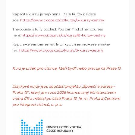
Kapacita kurzu je naplněna. Další kurzy najdete
zde:
https://www.cicops.cz/cz/kurzy/8-kurzy-cestiny
The course is fully booked. You can find other courses
here:
https://www.cicops.cz/cz/kurzy/8-kurzy-cestiny
Курс вже заповнений. Інші курси ви можете знайти
тут:
https://www.cicops.cz/cz/kurzy/8-kurzy-cestiny
Kurz je určen pro cizince, kteří bydlí nebo pracují na Praze 13.
Jazykové kurzy jsou součástí projektu „Společná adresa –
Praha 13“, který je v roce 2026 financovaný Ministerstvem
vnitra ČR a městskou částí Praha 13, hl. m. Praha a Centrem
pro integraci cizinců, o. p. s.