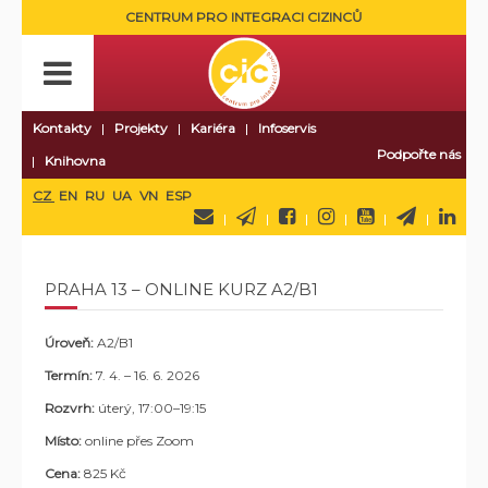
CENTRUM PRO INTEGRACI CIZINCŮ
Kontakty
Projekty
Kariéra
Infoservis
Podpořte nás
Knihovna
CZ
EN
RU
UA
VN
ESP
PRAHA 13 – ONLINE KURZ A2/B1
Úroveň:
A2/B1
Termín:
7
. 4. – 16. 6. 2026
Rozvrh:
úterý, 17:00–19:15
Místo:
online přes Zoom
Cena:
825 Kč