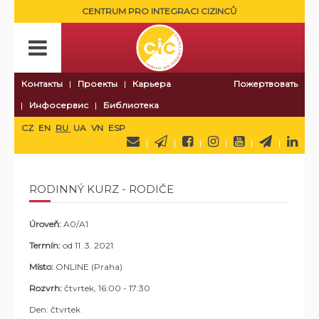
CENTRUM PRO INTEGRACI CIZINCŮ
Контакты
Проекты
Карьера
Пожертвовать
Инфосервис
Библиотека
CZ
EN
RU
UA
VN
ESP
RODINNÝ KURZ - RODIČE
Úroveň:
A0/A1
Termín:
od 11. 3. 2021
Místo:
ONLINE (Praha)
Rozvrh:
čtvrtek, 16:00 - 17:30
Den: čtvrtek