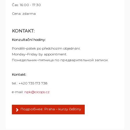
Čas: 16:00 - 17:30
Cena: zdarma
KONTAKT:
Konzultační hodiny:
Pondělí–pátek po předchozím objednání.
Monday–Friday by appointment.
Понедельник–пятница по предварительной записи.
Kontakt:
tel.: +420 735 173 738
e-mail:
npk@cicops.cz
Подробнее: Praha – kurzy češtiny