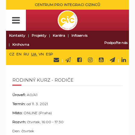
CENTRUM PRO INTEGRACI CIZINCŮ
Kontakty
Projekty
Kariéra
Infoservis
Podpořte nás
Knihovna
CZ
EN
RU
UA
VN
ESP
RODINNÝ KURZ - RODIČE
Úroveň:
A0/A1
Termín:
od 11. 3. 2021
Místo:
ONLINE (Praha)
Rozvrh:
čtvrtek, 16:00 - 17:30
Den: čtvrtek