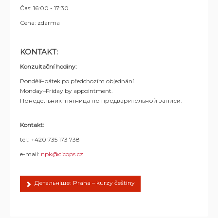
Čas: 16:00 - 17:30
Cena: zdarma
KONTAKT:
Konzultační hodiny:
Pondělí–pátek po předchozím objednání.
Monday–Friday by appointment.
Понедельник–пятница по предварительной записи.
Kontakt:
tel.: +420 735 173 738
e-mail:
npk@cicops.cz
Детальніше: Praha – kurzy češtiny