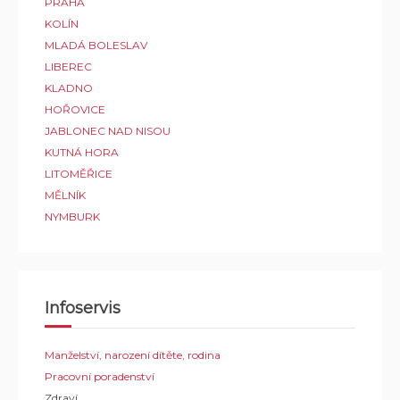
PRAHA
KOLÍN
MLADÁ BOLESLAV
LIBEREC
KLADNO
HOŘOVICE
JABLONEC NAD NISOU
KUTNÁ HORA
LITOMĚŘICE
MĚLNÍK
NYMBURK
Infoservis
Manželství, narození dítěte, rodina
Pracovní poradenství
Zdraví