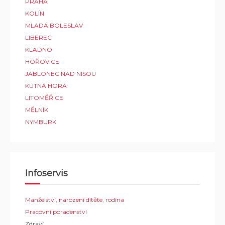
PRAHA
KOLÍN
MLADÁ BOLESLAV
LIBEREC
KLADNO
HOŘOVICE
JABLONEC NAD NISOU
KUTNÁ HORA
LITOMĚŘICE
MĚLNÍK
NYMBURK
Infoservis
Manželství, narození dítěte, rodina
Pracovní poradenství
Zdraví