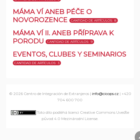
STARŠÍ PROJEKTY
MĚLNÍK
CANTIDAD DE ARTÍCULOS: 1
CANTIDAD DE ARTÍCULOS: 12
MÁMA VÍ ANEB PÉČE O
NOVOROZENCE
CANTIDAD DE ARTÍCULOS: 8
NYMBURK
CANTIDAD DE ARTÍCULOS: 1
MÁMA VÍ II. ANEB PŘÍPRAVA K
PORODU
CANTIDAD DE ARTÍCULOS: 9
EVENTOS, CLUBES Y SEMINARIOS
CANTIDAD DE ARTÍCULOS: 3
© 2026
Centro de Integración de Extranjeros
|
info@cicops.cz
| +420
704 600 700
Toto dílo podléhá licenci Creative Commons Uveďte
původ 4.0 Mezinárodní License
.