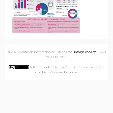
© 2026
Centro de Integración de Extranjeros
|
info@cicops.cz
| +420
704 600 700
Toto dílo podléhá licenci Creative Commons Uveďte
původ 4.0 Mezinárodní License
.