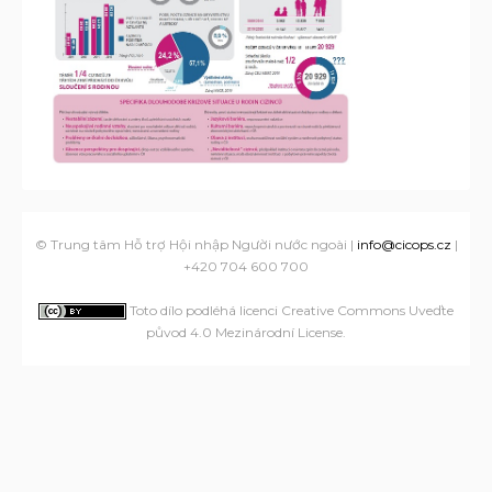
© Trung tâm Hỗ trợ Hội nhập Người nước ngoài |
info@cicops.cz
|
+420 704 600 700
Toto dílo podléhá licenci Creative Commons Uveďte
původ 4.0 Mezinárodní License
.