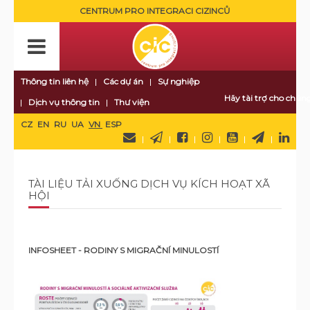
CENTRUM PRO INTEGRACI CIZINCŮ
Thông tin liên hệ
Các dự án
Sự nghiệp
Hãy tài trợ cho chúng
Dịch vụ thông tin
Thư viện
CZ
EN
RU
UA
VN
ESP
TÀI LIỆU TẢI XUỐNG DỊCH VỤ KÍCH HOẠT XÃ
HỘI
INFOSHEET - RODINY S MIGRAČNÍ MINULOSTÍ