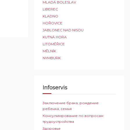
MLADÁ BOLESLAV
LIBEREC
KLADNO
HOŘOVICE
JABLONEC NAD NISOU
KUTNÁ HORA
LITOMĚŘICE
MĚLNÍK
NYMBURK
Infoservis
Заключение брака, рождение
ребенка, семья
Консультирование по вопросам
трудоустройства
Здоровье