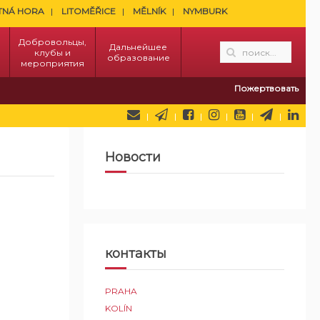
TNÁ HORA
LITOMĚŘICE
MĚLNÍK
NYMBURK
Добровольцы,
Дальнейшее
клубы и
образование
мероприятия
Пожертвовать
Новости
контакты
PRAHA
KOLÍN