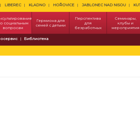
LIBEREC
KLADNO
HOŘOVICE
JABLONEC NAD NISOU
KU
нсультирование
Перспектива
Семинары,
Гермиона для
о социальным
для
клубы и
семей с детьми
вопросам
безработных
мероприятия
осервис
Библиотека