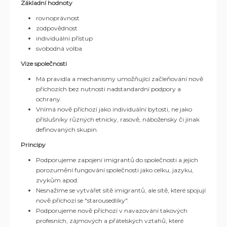
Základní hodnoty
rovnoprávnost
zodpovědnost
individuální přístup
svobodná volba
Vize společnosti
Má pravidla a mechanismy umožňující začleňování nově
příchozích bez nutnosti nadstandardní podpory a
ochrany.
Vnímá nově příchozí jako individuální bytosti, ne jako
příslušníky různých etnicky, rasově, nábožensky či jinak
definovaných skupin.
Principy
Podporujeme zapojení imigrantů do společnosti a jejich
porozumění fungování společnosti jako celku, jazyku,
zvykům apod.
Nesnažíme se vytvářet sítě imigrantů, ale sítě, které spojují
nově příchozí se "starousedlíky".
Podporujeme nově příchozí v navazování takových
profesních, zájmových a přátelských vztahů, které