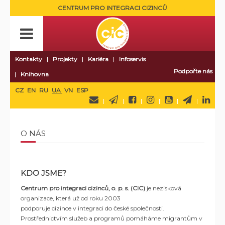
CENTRUM PRO INTEGRACI CIZINCŮ
Kontakty
Projekty
Kariéra
Infoservis
Podpořte nás
Knihovna
CZ
EN
RU
UA
VN
ESP
O NÁS
KDO JSME?
Centrum pro integraci cizinců, o. p. s. (CIC)
je nezisková
organizace, která už od roku 2003
podporuje cizince v integraci do české společnosti.
Prostřednictvím služeb a programů pomáháme migrantům v