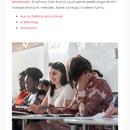
dovedností
. Značnou část kurzů vyučujeme podle originálních
nízkoprahových metodik, které vznikají v našem týmu.
kurzy češtiny pro cizince
e-learning
knihovna