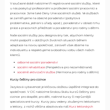
V současné době nabízíme tři registrované sociální služby, které
u nás poskytují profesionální a proškolení sociální pracovníci a
pracovnice. Jsme také členy Unie sociálních služeb. Ve službách
se zaměřujeme na obecné poradenství (pobytová
problematika, jednání s úřady apod.), poradenství v oblasti trhu
práce a pracovních příležitostí a poradenství pro rodiny s dětmi.
Naše sociální služby jsou designovány tak, abychom klienty
mohli podpořit v obtížných životních situacích během
adaptace na novou společnost, zároveň však dbáme na
individualitu a respektujeme svobodnou volbu všech našich
klientů.
odborné sociální poradenství
sociální rehabilitace
(Perspektiva pro nezaměstnané)
sociálně aktivizační služba
(Hermiona pro rodiny s dětmi)
Kurzy češtiny pro cizince
Jazyková vybavenost je klíčovou složkou úspěšné integrace do
společnosti. V CIC nabízíme širokou škálu kurzů češtiny pro
cizince: pro dospělé, pro děti, rodinné kurzy či nejrůznější
specializované kurzy. Kurzy jsou vedeny zkušenými lektorkami
a lektory, z nichž většina absolvovala náš
Kurz lektorských