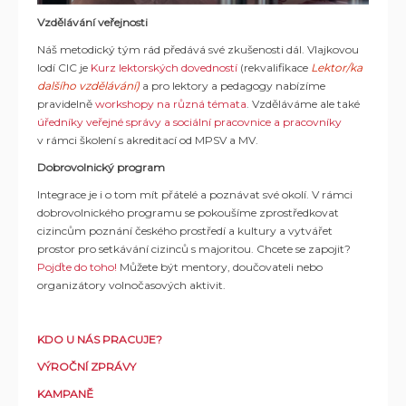
Vzdělávání veřejnosti
Náš metodický tým rád předává své zkušenosti dál. Vlajkovou
lodí CIC je
Kurz lektorských dovedností
(rekvalifikace
Lektor/ka
dalšího vzdělávání)
a pro lektory a pedagogy nabízíme
pravidelně
workshopy na různá témata
. Vzděláváme ale také
úředníky veřejné správy a sociální pracovnice a pracovníky
v rámci školení s akreditací od MPSV a MV.
Dobrovolnický program
Integrace je i o tom mít přátelé a poznávat své okolí. V rámci
dobrovolnického programu se pokoušíme zprostředkovat
cizincům poznání českého prostředí a kultury a vytvářet
prostor pro setkávání cizinců s majoritou. Chcete se zapojit?
Pojďte do toho!
Můžete být mentory, doučovateli nebo
organizátory volnočasových aktivit.
KDO U NÁS PRACUJE?
VÝROČNÍ ZPRÁVY
KAMPANĚ