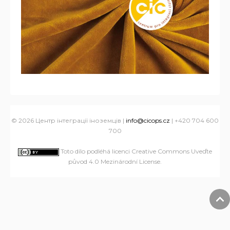
© 2026 Центр інтеграції іноземців |
info@cicops.cz
| +420 704 600
700
Toto dílo podléhá licenci Creative Commons Uveďte
původ 4.0 Mezinárodní License
.