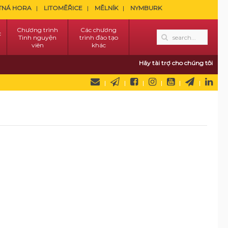
TNÁ HORA
LITOMĚŘICE
MĚLNÍK
NYMBURK
Chương trình
Các chương
c
Tình nguyện
trình đào tạo
viên
khác
Hãy tài trợ cho chúng tôi