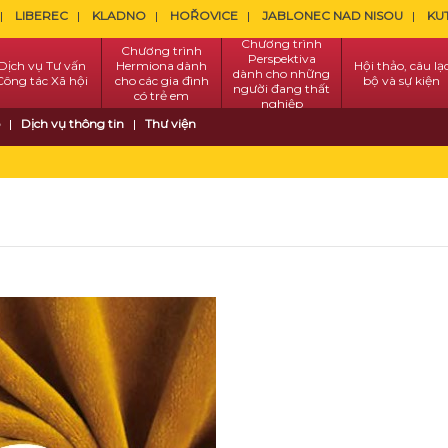
LIBEREC
KLADNO
HOŘOVICE
JABLONEC NAD NISOU
KU
Chương trình
Chương trình
Perspektiva
Dịch vụ Tư vấn
Hermiona dành
Hội thảo, câu lạ
dành cho những
Công tác Xã hội
cho các gia đình
bộ và sự kiện
người đang thất
có trẻ em
nghiệp
Dịch vụ thông tin
Thư viện