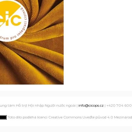
ung tâm Hỗ trợ Hội nhập Người nước ngoài |
info@cicops.cz
| +420 704 600
Toto dílo podléhá licenci Creative Commons Uveďte původ 4.0 Mezinárodn