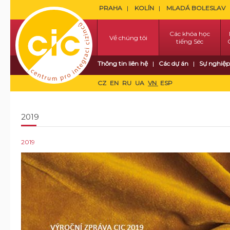
PRAHA
KOLÍN
MLADÁ BOLESLAV
Các khóa học
Về chúng tôi
tiếng Séc
Thông tin liên hệ
Các dự án
Sự nghiệp
CZ
EN
RU
UA
VN
ESP
2019
2019