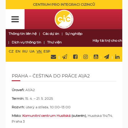
CENTRUM PRO INTEGRACI CIZINCŮ
Thông tin liên hệ
Các dự án
Sự nghiệp
Hãy tài trợ cho chúng
Dịch vụ thông tin
Thư viện
CZ
EN
RU
UA
VN
ESP
PRAHA – ČEŠTINA DO PRÁCE A1/A2
Úroveň:
A1/A2
Termín:
15. 4. – 21. 5. 2025
Rozvrh:
úterý a středa, 10:00–13:00
Místo:
Komunitní centrum Husitská
(suterén),
Husitská 114/74,
Praha 3