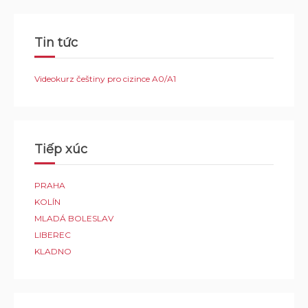
Tin tức
Videokurz češtiny pro cizince A0/A1
Tiếp xúc
PRAHA
KOLÍN
MLADÁ BOLESLAV
LIBEREC
KLADNO