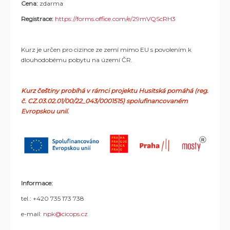
Cena:
zdarma
Registrace:
https://forms.office.com/e/29mVQScRH3
Kurz je určen pro cizince ze zemí mimo EU s povolením k
dlouhodobému pobytu na území ČR.
Kurz češtiny probíhá v rámci projektu Husitská pomáhá (reg.
č. CZ.03.02.01/00/22_043/0001515) spolufinancovaném
Evropskou unií.
Informace:
tel.: +420 735 173 738
e-mail:
npk@cicops.cz