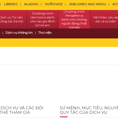
LIBEREC
KLADNO
HOŘOVICE
JABLONEC NAD NISOU
KU
Chương trình
Chương trình
Perspektiva
Dịch vụ Tư vấn
Hermiona dành
Hội thảo, câu lạ
dành cho những
Công tác Xã hội
cho các gia đình
bộ và sự kiện
người đang thất
có trẻ em
nghiệp
Dịch vụ thông tin
Thư viện
 DỊCH VỤ VÀ CÁC ĐỐI
SỨ MỆNH, MỤC TIÊU, NGUY
THỂ THAM GIA
QUY TẮC CỦA DỊCH VỤ