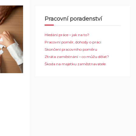
Pracovní poradenství
Hledání práce – jak na to?
Pracovní poměr, dohody o práci
Skončení pracovního poměru
Ztráta zaměstnání – co můžu dělat?
Škoda na majetku zaměstnavatele