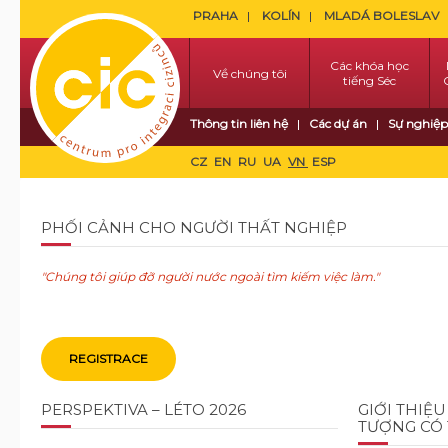
PRAHA
KOLÍN
MLADÁ BOLESLAV
Các khóa học
Về chúng tôi
tiếng Séc
Thông tin liên hệ
Các dự án
Sự nghiệp
CZ
EN
RU
UA
VN
ESP
PHỐI CẢNH CHO NGƯỜI THẤT NGHIỆP
"Chúng tôi giúp đỡ người nước ngoài tìm kiếm việc làm."
REGISTRACE
PERSPEKTIVA – LÉTO 2026
GIỚI THIỆU
TƯỢNG CÓ 