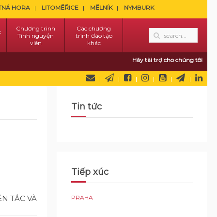
TNÁ HORA
LITOMĚŘICE
MĚLNÍK
NYMBURK
Chương trình
Các chương
c
Tình nguyện
trình đào tạo
viên
khác
Hãy tài trợ cho chúng tôi
Tin tức
Tiếp xúc
ÊN TẮC VÀ
PRAHA