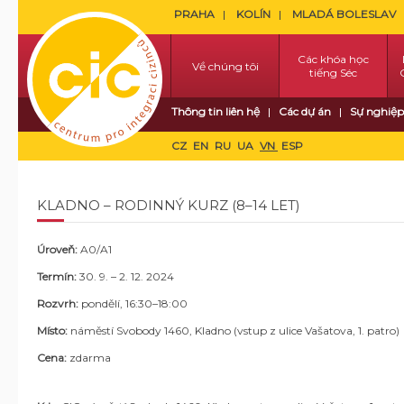
PRAHA
KOLÍN
MLADÁ BOLESLAV
Các khóa học
Về chúng tôi
tiếng Séc
Thông tin liên hệ
Các dự án
Sự nghiệp
CZ
EN
RU
UA
VN
ESP
KLADNO – RODINNÝ KURZ (8–14 LET)
Úroveň:
A0/A1
Termín:
30. 9. – 2. 12. 2024
Rozvrh:
pondělí, 16:30–18:00
Místo:
náměstí Svobody 1460, Kladno (vstup z ulice Vašatova, 1. patro)
Cena:
zdarma