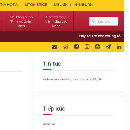
TNÁ HORA
LITOMĚŘICE
MĚLNÍK
NYMBURK
Chương trình
Các chương
c
Tình nguyện
trình đào tạo
viên
khác
Hãy tài trợ cho chúng tôi
Tin tức
Videokurz češtiny pro cizince A0/A1
Tiếp xúc
PRAHA