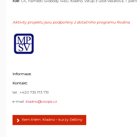
Kde:
CIC náměstí Svobody 1460, Kladno, vstup z ulice Vašatova, 1. patr
Aktivity projektu jsou podpořeny z dotačního programu Rodina.
Informace:
Kontakt:
tel.:
+420 735 173 719
e-mail:
kladno@cicops.cz
Xem thêm: Kladno – kurzy češtiny