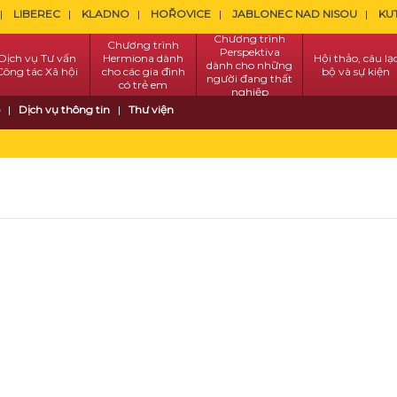
LIBEREC
KLADNO
HOŘOVICE
JABLONEC NAD NISOU
KU
Chương trình
Chương trình
Perspektiva
Dịch vụ Tư vấn
Hermiona dành
Hội thảo, câu lạ
dành cho những
Công tác Xã hội
cho các gia đình
bộ và sự kiện
người đang thất
có trẻ em
nghiệp
Dịch vụ thông tin
Thư viện