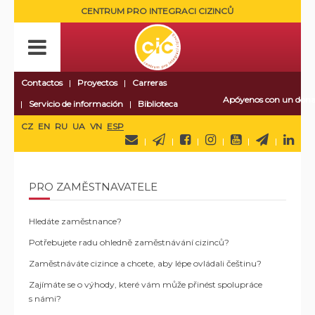
CENTRUM PRO INTEGRACI CIZINCŮ
Contactos
Proyectos
Carreras
Apóyenos con un dona
Servicio de información
Biblioteca
CZ
EN
RU
UA
VN
ESP
PRO ZAMĚSTNAVATELE
Hledáte zaměstnance?
Potřebujete radu ohledně zaměstnávání cizinců?
Zaměstnáváte cizince a chcete, aby lépe ovládali češtinu?
Zajímáte se o výhody, které vám může přinést spolupráce
s námi?