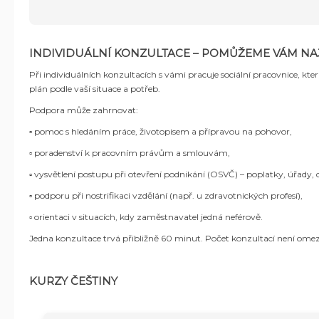
INDIVIDUÁLNÍ KONZULTACE – POMŮŽEME VÁM NAJ
Při individuálních konzultacích s vámi pracuje sociální pracovnice
, kte
plán podle vaší situace a potřeb.
Podpora může zahrnovat:
▫️ pomoc s hledáním práce, životopisem a přípravou na pohovor,
▫️ poradenství k pracovním právům a smlouvám,
▫️
vysvětlení postupu při otevření podnikání (OSVČ) – poplatky, úřady
▫️ podporu při nostrifikaci vzdělání (např. u zdravotnických profesí),
▫️ orientaci v situacích, kdy zaměstnavatel jedná neférově.
Jedna konzultace trvá přibližně 60 minut. Počet konzultací není omeze
KURZY ČEŠTINY