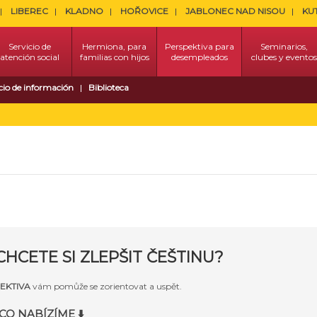
LIBEREC
KLADNO
HOŘOVICE
JABLONEC NAD NISOU
KU
Servicio de
Hermiona, para
Perspektiva para
Seminarios,
atención social
familias con hijos
desempleados
clubes y eventos
cio de información
Biblioteca
CHCETE SI ZLEPŠIT ČEŠTINU?
EKTIVA
vám pomůže se zorientovat a uspět.
CO NABÍZÍME
⬇️