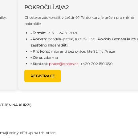
POKROČILÍ A1/A2
íky.
Chcete se zdokonalit v češtině? Tento kurz je určen pro mírně
pokročilé.
▫️
Termín:
13. 7. – 24. 7. 2026
▫️
Rozvrh:
pondělí–pátek, 10:00–11:30 (
Po dobu konání kurzu
zajištěno hlídání dětí.
)
▫️
Pro koho:
migranti bez práce, kteří žijí v Praze
▫️
Cena:
zdarma
▫️
Kontakt:
prace@cicops.cz
, +420 702 150 630
REGISTRACE
T JEN NA KURZ!)
 mají volný přístup na trh práce.