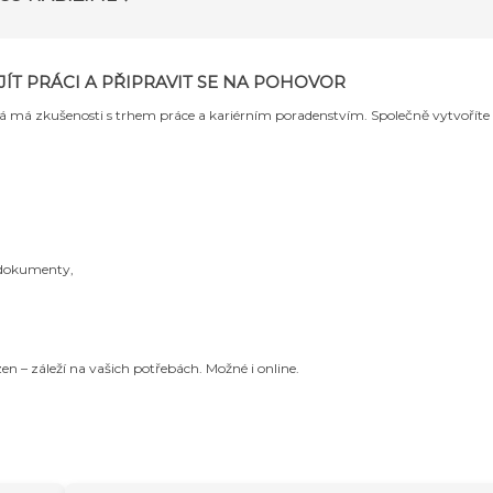
ÍT PRÁCI A PŘIPRAVIT SE NA POHOVOR
rá má zkušenosti s trhem práce a kariérním poradenstvím. Společně vytvoříte 
, dokumenty
,
n – záleží na vašich potřebách. Možné i online.