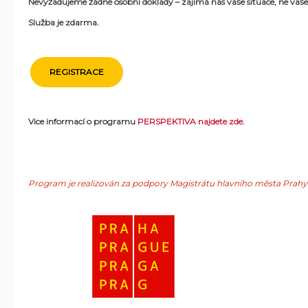
Nevyžadujeme žádné osobní doklady – zajímá nás vaše situace, ne vaše
Služba je
zdarma.
REGISTRACE
Vice informací o programu
PERSPEKTIVA najdete zde
.
Program je realizován za podpory Magistrátu hlavního města Prahy