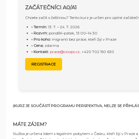
ZAČÁTEČNÍCI A0/A1
Chcete začít s češtinou? Tento kurz je určen pro úplné začátečn
▫️
Termín:
13. 7. – 24. 7. 2026
▫️
Rozvrh:
pondělí–pátek, 13:00–14:30
▫️
Pro koho:
migranti bez práce, kteří žijí v Praze
▫️
Cena:
zdarma
▫️
Kontakt:
prace@cicops.cz
, +420 702 150 630
REGISTRACE
(KURZ JE SOUČÁSTÍ PROGRAMU PERSPEKTIVA, NELZE SE PŘIHLÁSI
MÁTE ZÁJEM?
Služba je určena lidem s legálním pobytem v Česku, kteří žijí v Praze a