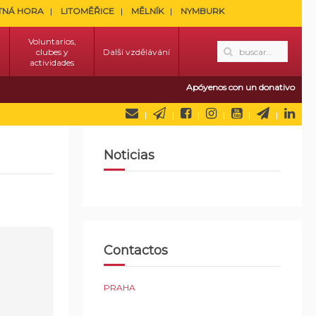
TNÁ HORA
LITOMĚŘICE
MĚLNÍK
NYMBURK
Voluntarios,
clubes y
Další vzdělávání
actividades
Apóyenos con un donativo
Noticias
Contactos
PRAHA