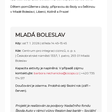
Dětem pomůžeme s úkoly, přípravou do školy a s češtinou
v
Mladé Boleslavi, Liberci,
Kolíně a Praze!
MLADÁ BOLESLAV
Kdy:
od 7. 1. 2026 | středa 14:45–15:45
Kde:
Centrum pro integraci cizinců, o. p. s.
|
Českobratrské náměstí 133/1, 1. patro, 293 01 Mladá
Boleslav
Kapacita aktivity je naplněná.
V případě zájmu
kontaktujte
:
barbora.nechanicka@cicops.cz
|
+420 735
174 517
Doučování je zdarma. Probíhá celý školní rok (září –
červen).
Projekt je realizován za podpory Nadačního fondu
Škoda Auto v rámci výzvy Region bez bariér
–
Sociální