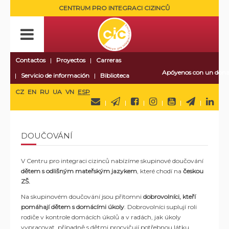
CENTRUM PRO INTEGRACI CIZINCŮ
Contactos
Proyectos
Carreras
Apóyenos con un dona
Servicio de información
Biblioteca
CZ
EN
RU
UA
VN
ESP
DOUČOVÁNÍ
V Centru pro integraci cizinců nabízíme skupinové doučování
dětem s odlišným mateřským jazykem
, které chodí na
českou
ZŠ.
Na skupinovém doučování jsou přítomni
dobrovolníci, kteří
pomáhají dětem s domácími úkoly
. Dobrovolníci suplují roli
rodiče v kontrole domácích úkolů a v radách, jak úkoly
vypracovat, případně s dětmi procvičují potřebnou látku.