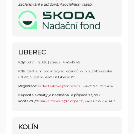
začleňování a udržování sociálních vazeb.
LIBEREC
Kdy:
od 7. 1. 2026 |
středa 14:45–15:45
Kde:
Centrum pro integraci cizinců, o. p. s. |
Moskevská
638/8, 5. patro, 460 01 Liberec IV
Registrace:
sarka.teskova@cicops.cz
|
+420 735 752 467
Kapacita aktivity je naplněná.
V případě zájmu
kontaktujte:
sarka.teskova@cicops.cz
, +420 735 752 467.
KOLÍN