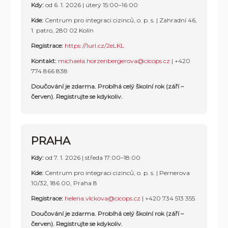
Kdy:
od 6. 1. 2026 | úterý 15:00–16:00
Kde:
Centrum pro integraci cizinců, o. p. s. |
Zahradní 46,
1. patro, 280 02 Kolín
Registrace:
https://1url.cz/2eLKL
Kontakt:
michaela.horzenbergerova@cicops.cz
| +420
774 866 838
Doučování je zdarma. Probíhá celý školní rok (září –
červen). Registrujte se kdykoliv.
PRAHA
Kdy:
od 7. 1. 2026 | středa 17:00–18:00
Kde:
Centrum pro integraci cizinců, o. p. s. | Pernerova
10/32, 186 00, Praha 8
Registrace:
helena.vlckova@cicops.cz
|
+420 734 513 355
Doučování je zdarma. Probíhá celý školní rok (září –
červen). Registrujte se kdykoliv.