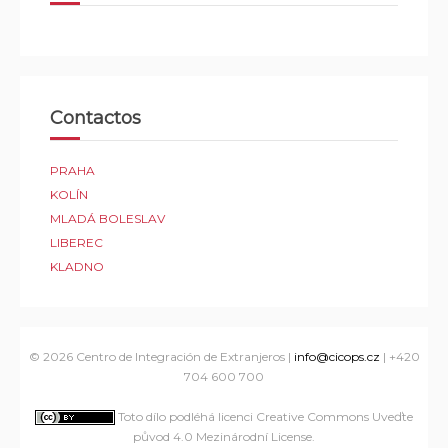
Contactos
PRAHA
KOLÍN
MLADÁ BOLESLAV
LIBEREC
KLADNO
© 2026
Centro de Integración de Extranjeros
|
info@cicops.cz
| +420
704 600 700
Toto dílo podléhá licenci Creative Commons Uveďte
původ 4.0 Mezinárodní License
.