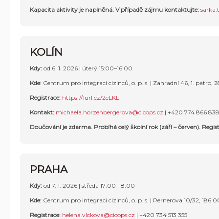
Kapacita aktivity je naplněná.
V případě zájmu kontaktujte:
sarka.
KOLÍN
Kdy:
od 6. 1. 2026 | úterý 15:00–16:00
Kde:
Centrum pro integraci cizinců, o. p. s. |
Zahradní 46, 1. patro, 
Registrace:
https://1url.cz/2eLKL
Kontakt:
michaela.horzenbergerova@cicops.cz
| +420 774 866 83
Doučování je zdarma. Probíhá celý školní rok (září – červen). Regist
PRAHA
Kdy:
od 7. 1. 2026 | středa 17:00–18:00
Kde:
Centrum pro integraci cizinců, o. p. s. | Pernerova 10/32, 186 
Registrace:
helena.vlckova@cicops.cz
|
+420 734 513 355