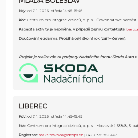
MLADÁ BOLESLAV
Kdy:
od 7. 1. 2026 | středa 14:45–15:45
Kde:
Centrum pro integraci cizinců, o. p. s. |
Českobratrské náměstí 1
Kapacita aktivity je naplněná.
V případě zájmu kontaktujte
:
barbo
Doučování je zdarma. Probíhá celý školní rok (září – červen).
Projekt je realizován za podpory Nadačního fondu Škoda Auto v
LIBEREC
Kdy:
od 7. 1. 2026 |
středa 14:45–15:45
Kde:
Centrum pro integraci cizinců, o. p. s. |
Moskevská 638/8, 5. pat
Registrace:
sarka.teskova@cicops.cz
|
+420 735 752 467