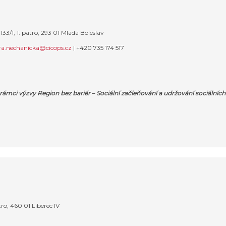
33/1, 1. patro, 293 01 Mladá Boleslav
ra.nechanicka@cicops.cz
|
+420 735 174 517
 rámci výzvy Region bez bariér
–
Sociální začleňování a udržování sociálních
ro, 460 01 Liberec IV