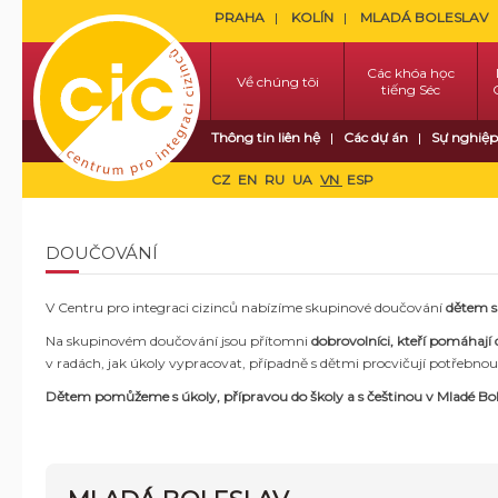
PRAHA
KOLÍN
MLADÁ BOLESLAV
Các khóa học
Về chúng tôi
tiếng Séc
Thông tin liên hệ
Các dự án
Sự nghiệp
CZ
EN
RU
UA
VN
ESP
DOUČOVÁNÍ
V Centru pro integraci cizinců nabízíme skupinové doučování
dětem s
Na skupinovém doučování jsou přítomni
dobrovolníci, kteří pomáhaj
v radách, jak úkoly vypracovat, případně s dětmi procvičují potřebnou
Dětem pomůžeme s úkoly, přípravou do školy a s češtinou v
Mladé Bole