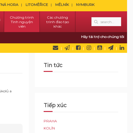
TNÁ HORA
LITOMĚŘICE
MĚLNÍK
NYMBURK
Chương trình
Các chương
c
Tình nguyện
trình đào tạo
viên
khác
Hãy tài trợ cho chúng tôi
Tin tức
úkolů a
Tiếp xúc
PRAHA
KOLÍN