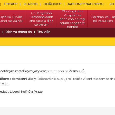
LIBEREC
KLADNO
HOŘOVICE
JABLONEC NAD NISOU
KU
Chương trình
Chương trình
Perspektiva
Dịch vụ Tư vấn
Hermiona dành
Hội thảo, câu lạ
dành cho những
Công tác Xã hội
cho các gia đình
bộ và sự kiện
người đang thất
có trẻ em
nghiệp
Dịch vụ thông tin
Thư viện
 odlišným mateřským jazykem
, které chodí na
českou ZŠ.
í dětem s domácími úkoly
. Dobrovolníci suplují roli rodiče v kontrole domácích 
 látku.
slavi, Liberci,
Kolíně a Praze!