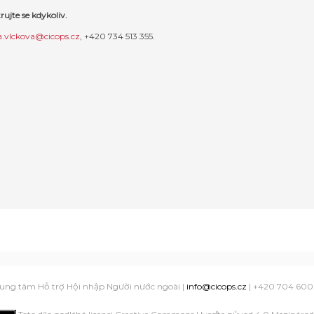
rujte se kdykoliv.
a.vlckova@cicops.cz
,
+420 734 513 355
.
ung tâm Hỗ trợ Hội nhập Người nước ngoài |
info@cicops.cz
| +420 704 600