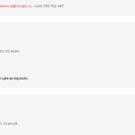
teskova@cicops.cz
, +420 735 752 467.
280 02 Kolín
8
rujte se kdykoliv.
00, Praha 8