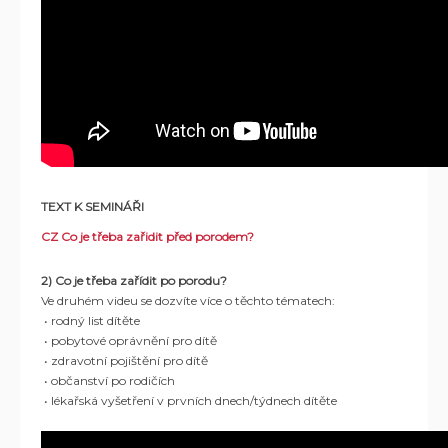
TEXT K SEMINÁŘI
CZ Co je třeba zařidit před porodem?
2) Co je třeba zařídit po porodu?
Ve druhém videu se dozvíte více o těchto tématech:
• rodný list dítěte
• pobytové oprávnění pro dítě
• zdravotní pojištění pro dítě
• občanství po rodičích
• lékařská vyšetření v prvních dnech/týdnech dítěte