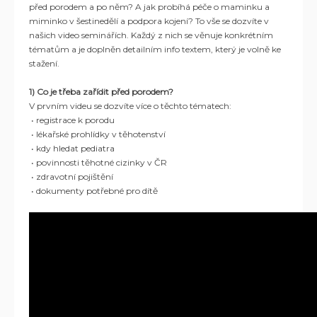
před porodem a po něm? A jak probíhá péče o maminku a
miminko v šestinedělí a podpora kojení? To vše se dozvíte v
našich video seminářích. Každý z nich se věnuje konkrétním
tématům a je doplněn detailním info textem, který je volně ke
stažení.
1) Co je třeba zařídit před porodem?
V prvním videu se dozvíte více o těchto tématech:
• registrace k porodu
• lékařské prohlídky v těhotenství
• kdy hledat pediatra
• povinnosti těhotné cizinky v ČR
• zdravotní pojištění
• dokumenty potřebné pro dítě