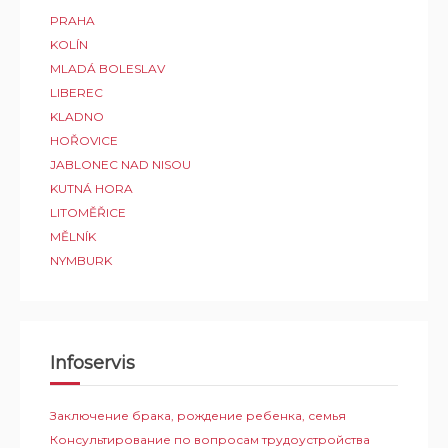
PRAHA
KOLÍN
MLADÁ BOLESLAV
LIBEREC
KLADNO
HOŘOVICE
JABLONEC NAD NISOU
KUTNÁ HORA
LITOMĚŘICE
MĚLNÍK
NYMBURK
Infoservis
Заключение брака, рождение ребенка, семья
Консультирование по вопросам трудоустройства