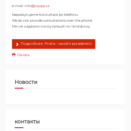
e-mail:
info@cicops.cz
Neposkytujeme konzultace po telefonu.
We do not provide consultations over the phone.
Ми не надаємо консультацій по телефону.
Подробнее: Praha – sociální poradenství
Печать
Новости
контакты