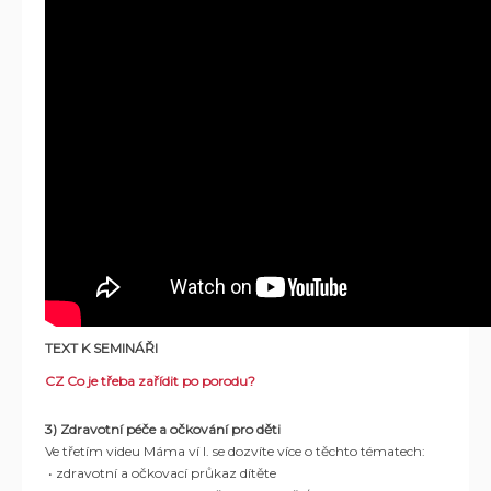
TEXT K SEMINÁŘI
CZ Co je třeba zařídit po porodu?
3) Zdravotní péče a očkování pro děti
Ve třetím videu Máma ví I. se dozvíte více o těchto tématech:
• zdravotní a očkovací průkaz dítěte