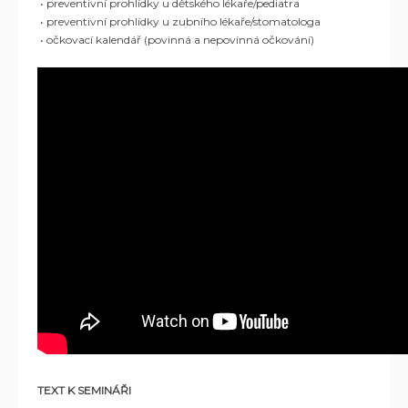
• preventivní prohlídky u dětského lékaře/pediatra
• preventivní prohlídky u zubního lékaře/stomatologa
• očkovací kalendář (povinná a nepovinná očkování)
TEXT K SEMINÁŘI