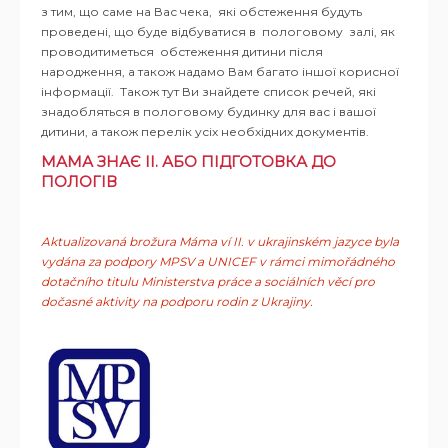
з тим, що саме на Вас чека, які обстеження будуть
проведені, що буде відбуватися в пологовому залі, як
проводитиметься обстеження дитини після
народження, а також надамо Вам багато іншої корисної
інформації. Також тут Ви знайдете список речей, які
знадобляться в пологовому будинку для вас і вашої
дитини, а також перелік усіх необхідних документів.
МАМА ЗНАЄ II. АБО ПІДГОТОВКА ДО
ПОЛОГІВ
Aktualizovaná brožura Máma ví II. v ukrajinském jazyce byla
vydána za podpory MPSV a UNICEF v rámci mimořádného
dotačního titulu Ministerstva práce a sociálních věcí pro
dočasné aktivity na podporu rodin z Ukrajiny.