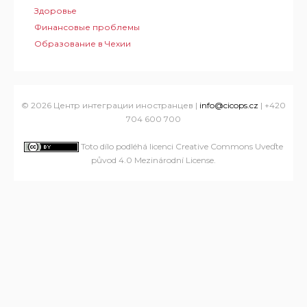
Здоровье
Финансовые проблемы
Образование в Чехии
© 2026 Центр интеграции иностранцев |
info@cicops.cz
| +420
704 600 700
Toto dílo podléhá licenci Creative Commons Uveďte
původ 4.0 Mezinárodní License
.