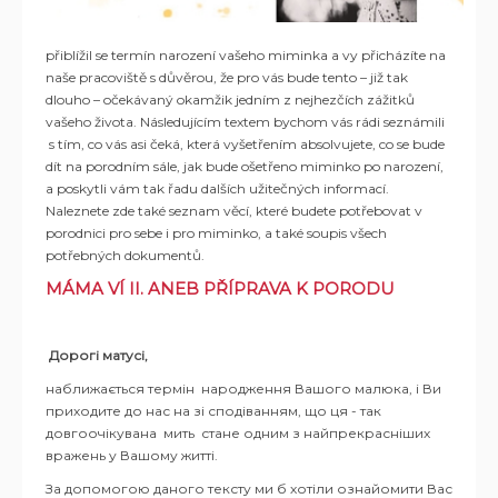
přiblížil se termín narození vašeho miminka a vy přicházíte na
naše pracoviště s důvěrou,
že pro vás bude tento
– již tak
dlouho – očekávaný okamžik jedním z nejhezčích zážitků
vašeho
života.
Následujícím textem bychom vás rádi seznámili
s tím, co vás asi čeká, kter
á
vyšetřením
absolvujete, co se bude
dít na porodním sále, jak bude ošetřeno miminko po narození,
a poskytli vám tak
řadu dalších užitečných informací.
Naleznete zde také seznam věcí, které budete
potřebovat v
porodnici pro sebe i pro miminko, a také soupis všech
potřebných dokumentů.
MÁMA VÍ II. ANEB PŘÍPRAVA K PORODU
Дорогі матусі,
наближається термін народження Вашого малюка, і Ви
приходите до нас на зі сподіванням, що ця - так
довгоочікувана мить стане одним з найпрекрасніших
вражень у Вашому житті.
За допомогою даного тексту ми б хотіли ознайомити Вас