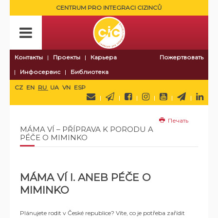
CENTRUM PRO INTEGRACI CIZINCŮ
Контакты
Проекты
Карьера
Пожертвовать
Инфосервис
Библиотека
CZ
EN
RU
UA
VN
ESP
Печать
MÁMA VÍ – PŘÍPRAVA K PORODU A
PÉČE O MIMINKO
MÁMA VÍ I. ANEB PÉČE O
MIMINKO
Plánujete rodit v České republice? Víte, co je potřeba zařídit