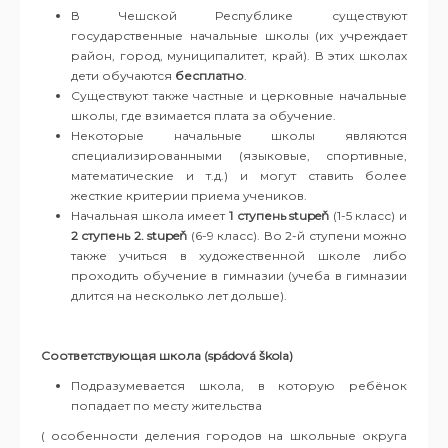
В Чешской Республике существуют
государственные начальные школы (их учреждает
район, город, муниципалитет, край). В этих школах
дети обучаются
бесплатно
.
Существуют также частные и церковные начальные
школы, где взимается плата за обучение.
Некоторые начальные школы являются
специализированными (языковые, спортивные,
математические и т.д.) и могут ставить более
жесткие критерии приема учеников.
Hачальная школа имеет
1
ступень
stupeň
(1-5 класс) и
2
ступень
2. stupeň
(6-9 класс). Во 2-й ступени можно
также учиться в художественной школе либо
проходить обучение в гимназии (учеба в гимназии
длится на несколько лет дольше).
Соответствующая школа (spádová škola)
Подразумевается школа, в которую ребёнок
попадает по месту жительства
( особенности деления городов на школьные округа