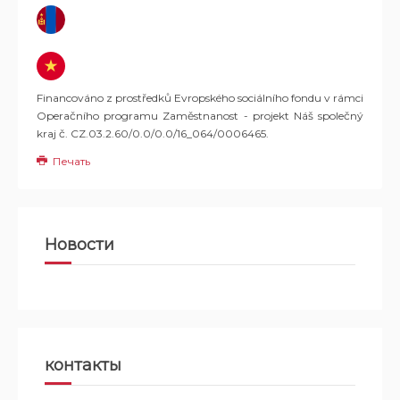
Financováno z prostředků Evropského sociálního fondu v rámci
Operačního programu Zaměstnanost - projekt Náš společný
kraj č. CZ.03.2.60/0.0/0.0/16_064/0006465.
Печать
Новости
контакты