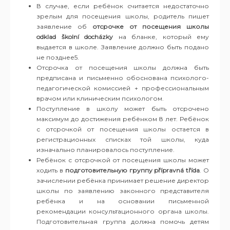
В случае, если ребёнок считается недостаточно
зрелым для посещения школы, родитель пишет
заявление об
отсрочке от посещения школы
odklad školní docházky
на бланке, который ему
выдается в школе. Заявление должно быть подано
не позднее5.
Отсрочка от посещения школы должна быть
предписана и письменно обоснована психолого-
педагогической комиссией + профессиональным
врачом или клиническим психологом.
Поступление в школу может быть отсрочено
максимум до достижения ребёнком 8 лет. Ребёнок
с отсрочкой от посещения школы остается в
регистрационных списках той школы, куда
изначально планировалось поступление.
Ребёнок с отсрочкой от посещения школы может
ходить в
подготовительную группу
přípravná třída
. О
зачислении ребёнка принимает решение директор
школы по заявлению законного представителя
ребёнка и на основании письменной
рекомендации консультационного органа школы.
Подготовительная группа должна помочь детям