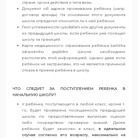
стране, срока действия и типа визы.
Документ об адресе проживания ребёнка (напр.
договор аренды). На основании этого документа
школа определит относится ли к ней ребёнок.
Лист успеваемости vysvědčení или другие документы
из предыдущей школы, если ребенок уже посещал
школу за границей.
Kарта медицинского страхования ребёнка kartička
zdravotního pojištění. Школе необходимо
располагать этой информацией, однако даже если
ребёнок не застрахован, это не является причиной
отказа в приеме ребёнка в школу.
ЧТО
СЛЕДУЕТ ЗА ПОСТУПЛЕНИЕМ РЕБЕНКА В
НАЧАЛЬНУЮ ШКОЛУ
?
У ребёнка, поступающего в любой класс, кроме 1-
го, будет проверена посещаемость предыдущей
школы по предоставленным выпискам оценок
либо посредством проверки знаний. Далее
ребёнок будет зачислен в класс,
в идеальном
случае согласно
его
возрасту, максимально на