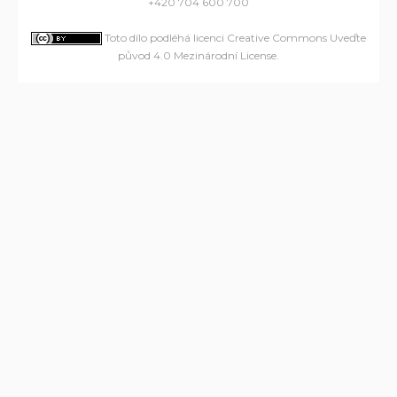
+420 704 600 700
Toto dílo podléhá licenci Creative Commons Uveďte
původ 4.0 Mezinárodní License
.