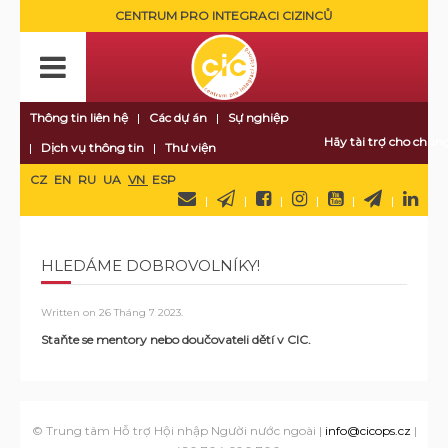
CENTRUM PRO INTEGRACI CIZINCŮ
Thông tin liên hệ
Các dự án
Sự nghiệp
Hãy tài trợ cho chúng
Dịch vụ thông tin
Thư viện
CZ
EN
RU
UA
VN
ESP
HLEDÁME DOBROVOLNÍKY!
Written on
26 Tháng 7 2023
.
Staňte se mentory nebo doučovateli dětí v CIC.
© Trung tâm Hỗ trợ Hội nhập Người nước ngoài |
info@cicops.cz
|