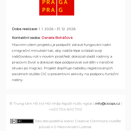
Doba realizace:
1. 1. 2026 – 31. 12. 2026
Kontaktní osoba:
Daniela Boháčová
Hlavním cílem projektu je podpořit zdravé fungování rodin
s migrační minulostí tak, aby rodiče lépe zvládali svoji
rodičovskou roli v novém prostředí, dokázali sladit rodinný a
pracovní život a dokázali lépe podporovat své děti v náročné
situaci po migraci. Projekt doplňuje nabídku registrovaných
sociálních služeb CIC o preventivní aktivity na podporu funkční
rodiny.
© Trung tâm Hỗ trợ Hội nhập Người nước ngoài |
info@cicops.cz
|
+420 704 600 700
Toto dílo podléhá licenci Creative Commons Uveďte
původ 4.0 Mezinárodní License
.