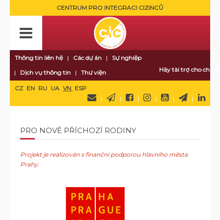
CENTRUM PRO INTEGRACI CIZINCŮ
Thông tin liên hệ
Các dự án
Sự nghiệp
Hãy tài trợ cho chúng
Dịch vụ thông tin
Thư viện
CZ
EN
RU
UA
VN
ESP
PRO NOVĚ PŘÍCHOZÍ RODINY
Projekt je realizován s finanční podporou hlavního města
Prahy.