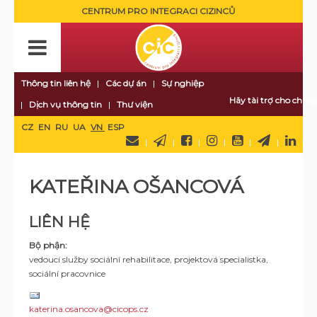
CENTRUM PRO INTEGRACI CIZINCŮ
Thông tin liên hệ
Các dự án
Sự nghiệp
Hãy tài trợ cho chúng
Dịch vụ thông tin
Thư viện
CZ
EN
RU
UA
VN
ESP
KATEŘINA OŠANCOVÁ
LIÊN HỆ
Bộ phận:
vedoucí služby sociální rehabilitace, projektová specialistka,
sociální pracovnice
katerina.osancova@cicops.cz