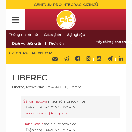
CENTRUM PRO INTEGRACI CIZINCŮ
Thông tin liên hệ
Các dự án
Sự nghiệp
Hãy tài trợ cho chúng
Dịch vụ thông tin
Thư viện
CZ
EN
RU
UA
VN
ESP
LIBEREC
Liberec, Moskevská 27/14, 460 01, 1. patro
Šárka Tesková
integrační pracovnice
Điện thoại: +420 735 752 467
sarka.teskova@cicops.cz
Hana Veselá
sociální pracovnice
Điện thoại: +420 735 752 467