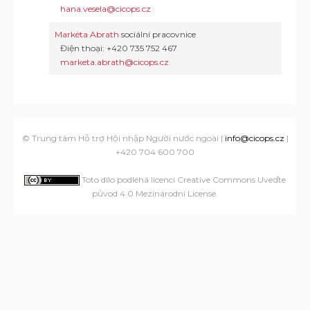
hana.vesela@cicops.cz
Markéta Abrath
sociální pracovnice
Điện thoại: +420 735 752 467
marketa.abrath@cicops.cz
© Trung tâm Hỗ trợ Hội nhập Người nước ngoài |
info@cicops.cz
|
+420 704 600 700
Toto dílo podléhá licenci Creative Commons Uveďte
původ 4.0 Mezinárodní License
.