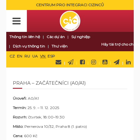
CENTRUM PRO INTEGRACI CIZINCŮ
Thông tin liên hệ
Các dự án
Sự nghiệp
Hãy tài trợ cho chúng
Dịch vụ thông tin
Thư viện
CZ
EN
RU
UA
VN
ESP
PRAHA – ZAČÁTEČNÍCI (A0/A1)
Úroveň:
A0/A1
Termín:
25. 9. – 11. 12. 2025
Rozvrh:
čtvrtek, 18:00–19:30
Místo:
Pernerova 10/32, Praha 8 (1. patro)
Cena:
600 Kč