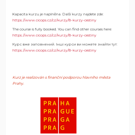
Kapacita kurzu je naplněna. Další kurzy najdete zde:
https://www.cicops.cz/cz/kurzy/8-kurzy-cestiny
The course is fully booked. You can find other courses here:
https://www.cicops.cz/cz/kurzy/8-kurzy-cestiny
Курс вже заповнений. Інші курси ви можете знайти тут:
https://www.cicops.cz/cz/kurzy/8-kurzy-cestiny
Kurz je realizován s finanční podporou hlavního města
Prahy.