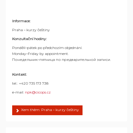
Informace:
Praha – kurzy češtiny
Konzultační hodiny:
Pondělí–pátek po předchozím objednání.
Monday–Friday by appointment.
Понедельник–пятница по предварительной записи.
Kontakt:
tel.: +420 735 173 738
e-mail:
npk@cicops.cz
Xem thêm: Praha – kurzy češtiny