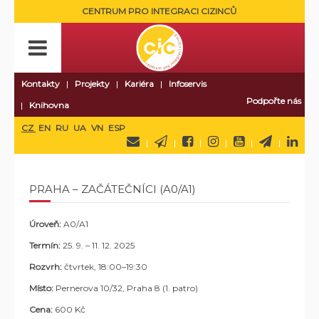
CENTRUM PRO INTEGRACI CIZINCŮ
Kontakty
Projekty
Kariéra
Infoservis
Podpořte nás
Knihovna
CZ
EN
RU
UA
VN
ESP
PRAHA – ZAČÁTEČNÍCI (A0/A1)
Úroveň:
A0/A1
Termín:
25. 9. – 11. 12. 2025
Rozvrh:
čtvrtek, 18:00–19:30
Místo:
Pernerova 10/32, Praha 8 (1. patro)
Cena:
600 Kč