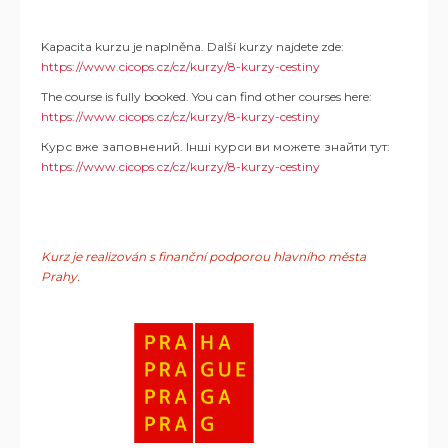
Kapacita kurzu je naplněna. Další kurzy najdete zde:
https://www.cicops.cz/cz/kurzy/8-kurzy-cestiny
The course is fully booked. You can find other courses here:
https://www.cicops.cz/cz/kurzy/8-kurzy-cestiny
Курс вже заповнений. Інші курси ви можете знайти тут:
https://www.cicops.cz/cz/kurzy/8-kurzy-cestiny
Kurz je realizován s finanční podporou hlavního města
Prahy.