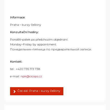
Informace:
Praha – kurzy češtiny
Konzultační hodiny:
Pondělí–pátek po předchozím objednání.
Monday–Friday by appointment.
Понедельник–пятница по предварительной записи.
Kontakt:
tel.: +420 735 173 738
e-mail:
npk@cicops.cz
Číst dál: Praha – kurzy češtiny