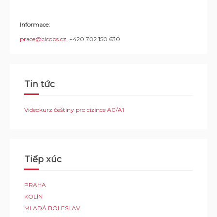
Informace:
prace@cicops.cz
, +420 702 150 630
Tin tức
Videokurz češtiny pro cizince A0/A1
Tiếp xúc
PRAHA
KOLÍN
MLADÁ BOLESLAV