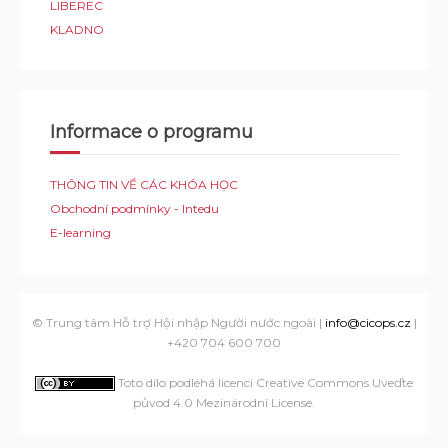
LIBEREC
KLADNO
Informace o programu
THÔNG TIN VỀ CÁC KHÓA HỌC
Obchodní podmínky - Intedu
E-learning
© Trung tâm Hỗ trợ Hội nhập Người nước ngoài |
info@cicops.cz
|
+420 704 600 700
Toto dílo podléhá licenci Creative Commons Uveďte
původ 4.0 Mezinárodní License
.