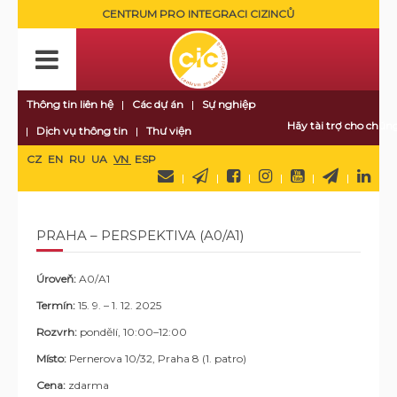
CENTRUM PRO INTEGRACI CIZINCŮ
Thông tin liên hệ
Các dự án
Sự nghiệp
Hãy tài trợ cho chúng
Dịch vụ thông tin
Thư viện
CZ
EN
RU
UA
VN
ESP
PRAHA – PERSPEKTIVA (A0/A1)
Úroveň:
A0/A1
Termín:
15. 9. – 1. 12. 2025
Rozvrh:
pondělí, 10:00–12:00
Místo:
Pernerova 10/32, Praha 8 (1. patro)
Cena:
zdarma