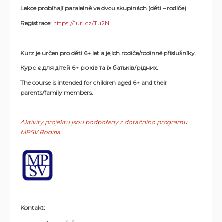
Lekce probíhají paralelně ve dvou skupinách (děti – rodiče)
Registrace:
https://1url.cz/Tu2NI
Kurz je určen pro děti 6+ let a jejich rodiče/rodinné příslušníky.
Курс є для дітей
6+
років та їх батьків/рідних.
The course is intended for children aged
6+
and their
parents/family members.
Aktivity projektu jsou podpořeny z dotačního programu
MPSV Rodina.
Kontakt: