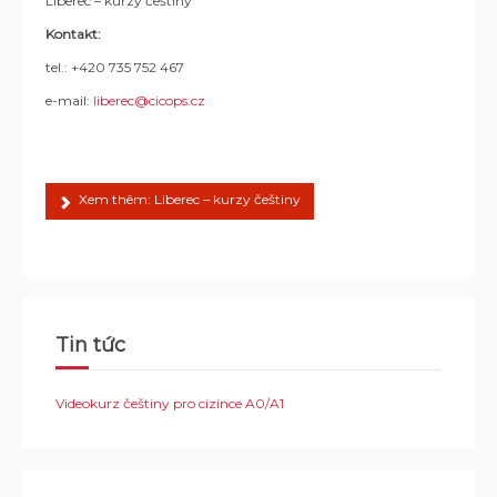
Liberec – kurzy češtiny
Kontakt:
tel.: +420 735 752 467
e-mail:
liberec@cicops.cz
Xem thêm: Liberec – kurzy češtiny
Tin tức
Videokurz češtiny pro cizince A0/A1