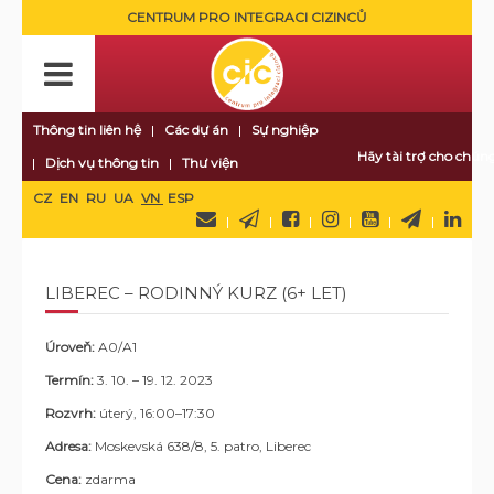
CENTRUM PRO INTEGRACI CIZINCŮ
Thông tin liên hệ
Các dự án
Sự nghiệp
Hãy tài trợ cho chúng
Dịch vụ thông tin
Thư viện
CZ
EN
RU
UA
VN
ESP
LIBEREC – RODINNÝ KURZ (6+ LET)
Úroveň:
A0/A1
Termín:
3. 10. – 19. 12. 2023
Rozvrh:
úterý, 16:00–17:30
Adresa:
Moskevská 638/8, 5. patro, Liberec
Cena:
zdarma