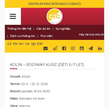
CENTRUM PRO INTEGRACI CIZINCŮ
Thông tin liên hệ
Các dự án
Sự nghiệp
Hãy tài trợ cho chúng
Dịch vụ thông tin
Thư viện
CZ
EN
RU
UA
VN
ESP
KOLÍN – RODINNÝ KURZ (DĚTI 5–7 LET)
Úroveň:
A0/A1
Termín:
22. 9. – 22. 12. 2025
Rozvrh:
pondělí, 15:00–16:30
Místo:
Zahradní 46, Kolín
Cena:
zdarma