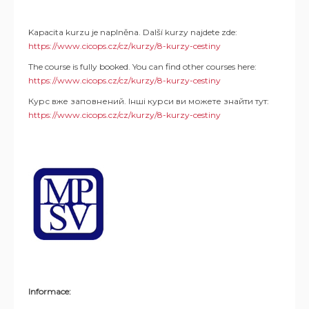
Kapacita kurzu je naplněna. Další kurzy najdete zde:
https://www.cicops.cz/cz/kurzy/8-kurzy-cestiny
The course is fully booked. You can find other courses here:
https://www.cicops.cz/cz/kurzy/8-kurzy-cestiny
Курс вже заповнений. Інші курси ви можете знайти тут:
https://www.cicops.cz/cz/kurzy/8-kurzy-cestiny
Informace: