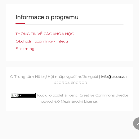
Informace o programu
THÔNG TIN VỀ CÁC KHÓA HỌC
Obchodní podmínky - Intedu
E-learning
© Trung tâm Hỗ trợ Hội nhập Người nước ngoài |
info@cicops.cz
|
+420 704 600 700
Toto dílo podléhá licenci Creative Commons Uveďte
původ 4.0 Mezinárodní License
.