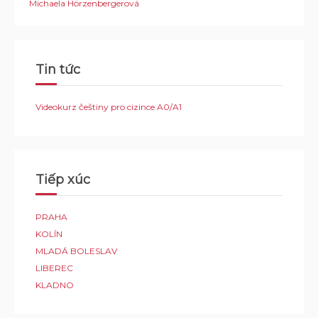
Michaela Hörzenbergerová
Tin tức
Videokurz češtiny pro cizince A0/A1
Tiếp xúc
PRAHA
KOLÍN
MLADÁ BOLESLAV
LIBEREC
KLADNO