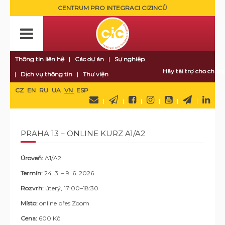
CENTRUM PRO INTEGRACI CIZINCŮ
Thông tin liên hệ
Các dự án
Sự nghiệp
Hãy tài trợ cho chúng
Dịch vụ thông tin
Thư viện
CZ
EN
RU
UA
VN
ESP
PRAHA 13 – ONLINE KURZ A1/A2
Úroveň:
A1/A2
Termín:
24
. 3. – 9. 6. 2026
Rozvrh:
úterý, 17:00–18:30
Místo:
online přes Zoom
Cena:
600 Kč