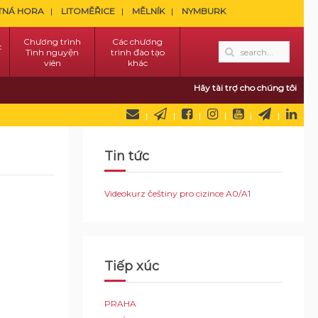
TNÁ HORA
LITOMĚŘICE
MĚLNÍK
NYMBURK
Chương trình
Các chương
c
Tình nguyện
trình đào tạo
viên
khác
Hãy tài trợ cho chúng tôi
Tin tức
Videokurz češtiny pro cizince A0/A1
Tiếp xúc
PRAHA