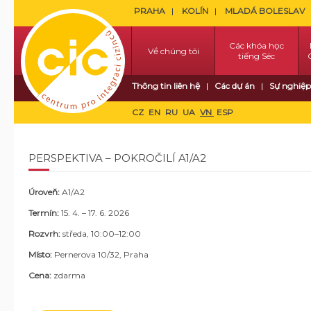
PRAHA
KOLÍN
MLADÁ BOLESLAV
Các khóa học
Về chúng tôi
tiếng Séc
Thông tin liên hệ
Các dự án
Sự nghiệp
CZ
EN
RU
UA
VN
ESP
PERSPEKTIVA – POKROČILÍ A1/A2
Úroveň:
A1/A2
Termín:
15
. 4. – 17. 6. 2026
Rozvrh:
středa, 10:00–12:00
Místo:
Pernerova 10/32, Praha
Cena:
zdarma