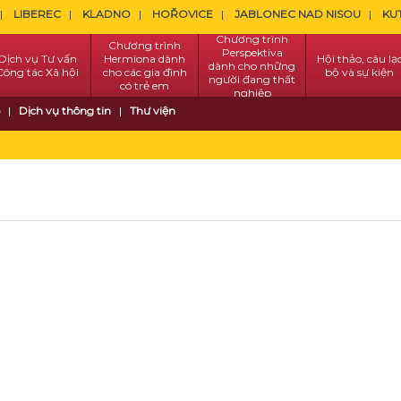
LIBEREC
KLADNO
HOŘOVICE
JABLONEC NAD NISOU
KU
Chương trình
Chương trình
Perspektiva
Dịch vụ Tư vấn
Hermiona dành
Hội thảo, câu lạ
dành cho những
Công tác Xã hội
cho các gia đình
bộ và sự kiện
người đang thất
có trẻ em
nghiệp
Dịch vụ thông tin
Thư viện