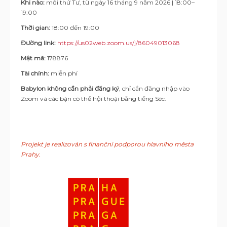
Khi nào:
mỗi thứ Tư, từ ngày 16 tháng 9 năm 2026 | 18:00–
19:00
Thời gian:
18:00 đến 19:00
Đường link:
https://us02web.zoom.us/j/86049013068
Mật mã:
178876
Tài chính:
miễn phí
Babylon không cần phải đăng ký
, chỉ cần đăng nhập vào
Zoom và các bạn có thể hội thoại bằng tiếng Séc.
Projekt je realizován s finanční podporou hlavního města
Prahy.