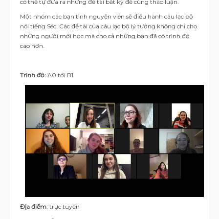
có thể tự đưa ra những đề tài bất kỳ để cùng thảo luận.
Một nhóm các bạn tình nguyện viên sẽ điều hành câu lạc bộ
nói tiếng Séc. Các đề tài của câu lạc bộ lý tưởng không chỉ cho
những người mới học mà cho cả những bạn đã có trình độ
cao hơn.
Trình độ:
A0 tới B1
Địa điểm
: trực tuyến