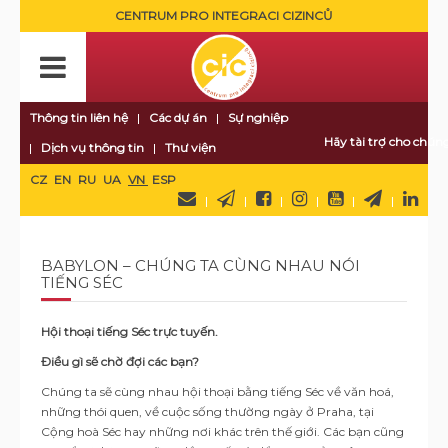
CENTRUM PRO INTEGRACI CIZINCŮ
Thông tin liên hệ
Các dự án
Sự nghiệp
Hãy tài trợ cho chúng
Dịch vụ thông tin
Thư viện
CZ
EN
RU
UA
VN
ESP
BABYLON – CHÚNG TA CÙNG NHAU NÓI
TIẾNG SÉC
Hội thoại tiếng Séc trực tuyến.
Điều gì sẽ chờ đợi các bạn?
Chúng ta sẽ cùng nhau hội thoại bằng tiếng Séc về văn hoá,
những thói quen, về cuộc sống thường ngày ở Praha, tại
Cộng hoà Séc hay những nơi khác trên thế giới. Các bạn cũng