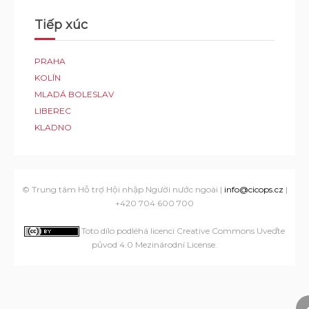
Tiếp xúc
PRAHA
KOLÍN
MLADÁ BOLESLAV
LIBEREC
KLADNO
© Trung tâm Hỗ trợ Hội nhập Người nước ngoài |
info@cicops.cz
|
+420 704 600 700
Toto dílo podléhá licenci Creative Commons Uveďte
původ 4.0 Mezinárodní License
.