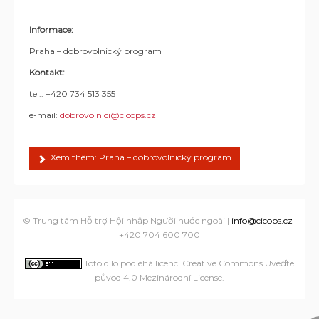
Informace:
Praha – dobrovolnický program
Kontakt:
tel.: +420 734 513 355
e-mail:
dobrovolnici@cicops.cz
Xem thêm: Praha – dobrovolnický program
© Trung tâm Hỗ trợ Hội nhập Người nước ngoài |
info@cicops.cz
|
+420 704 600 700
Toto dílo podléhá licenci Creative Commons Uveďte
původ 4.0 Mezinárodní License
.