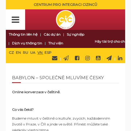
CENTRUM PRO INTEGRACI CIZINCŮ
Thông tin liên hệ
Các dự án
Sự nghiệp
Hãy tài trợ cho chúng
Dịch vụ thông tin
Thư viện
CZ
EN
RU
UA
VN
ESP
BABYLON – SPOLEČNĚ MLUVÍME ČESKY
Online konverzace v češtině.
Co vás čeká?
Budeme mluvit v češtině o kultuře, zvycích, každodenním
životě v Praze, v ČR a jinde ve světě. Přinést můžete také
jakékoliv vlastní téma.