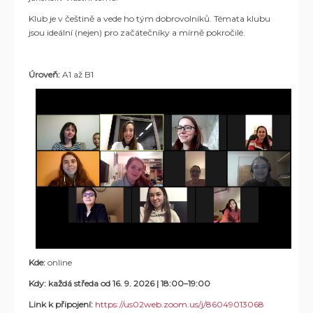
Klub je v češtině a vede ho tým dobrovolníků. Témata klubu
jsou ideální (nejen) pro začátečníky a mírně pokročilé.
Úroveň:
A1 až B1
Kde:
online
Kdy: každá středa od
16. 9. 2026 | 18:00–19:00
Link k připojení:
https://us02web.zoom.us/j/86049013068