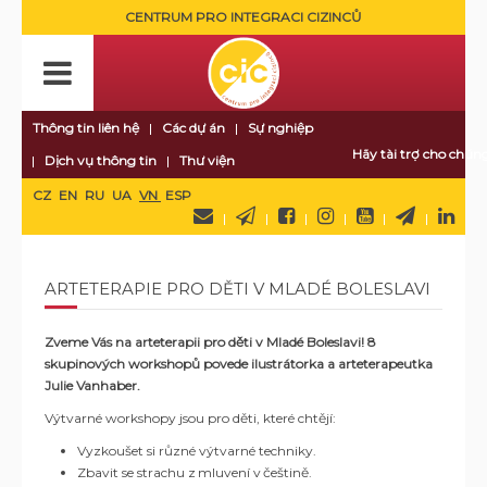
CENTRUM PRO INTEGRACI CIZINCŮ
Thông tin liên hệ
Các dự án
Sự nghiệp
Hãy tài trợ cho chúng
Dịch vụ thông tin
Thư viện
CZ
EN
RU
UA
VN
ESP
ARTETERAPIE PRO DĚTI V MLADÉ BOLESLAVI
Zveme Vás na arteterapii pro děti v Mladé Boleslavi! 8
skupinových workshopů povede ilustrátorka a arteterapeutka
Julie Vanhaber.
Výtvarné workshopy jsou pro děti, které chtějí:
Vyzkoušet si různé výtvarné techniky.
Zbavit se strachu z mluvení v češtině.