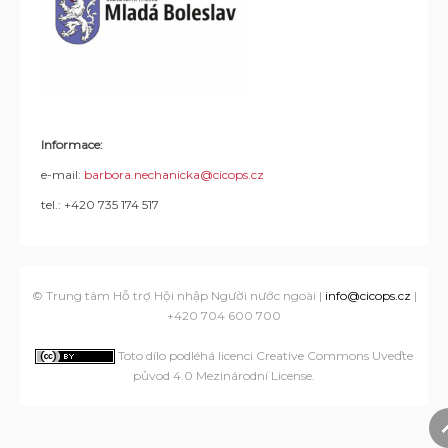
Informace:
e-mail:
barbora.nechanicka@cicops.cz
tel.:
+420 735 174 517
© Trung tâm Hỗ trợ Hội nhập Người nước ngoài |
info@cicops.cz
|
+420 704 600 700
Toto dílo podléhá licenci Creative Commons Uveďte
původ 4.0 Mezinárodní License
.