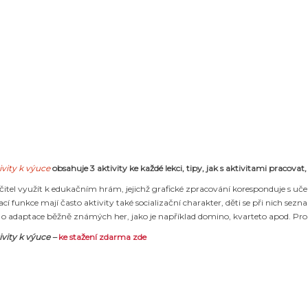
tivity k výuce
obsahuje 3 aktivity ke každé lekci, tipy, jak s aktivitami pracovat
tel využít k edukačním hrám, jejichž grafické zpracování koresponduje s učeb
cí funkce mají často aktivity také socializační charakter, děti se při nich se
e o adaptace běžně známých her, jako je například domino, kvarteto apod. Pro 
tivity k výuce
–
ke stažení zdarma zde