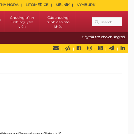
TNÁ HORA
LITOMĚŘICE
MĚLNÍK
NYMBURK
Chương trình
Các chương
c
Tình nguyện
trình đào tạo
viên
khác
Hãy tài trợ cho chúng tôi
ivědnou a přírodopisnou přílohu, klíč.