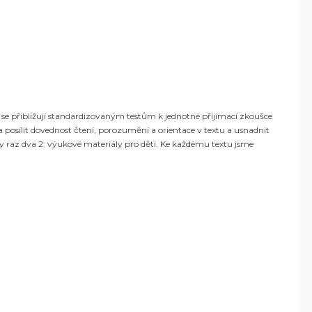
é se přibližují standardizovaným testům k jednotné přijímací zkoušce
a posílit dovednost čtení, porozumění a orientace v textu a usnadnit
 raz dva 2: výukové materiály pro děti. Ke každému textu jsme