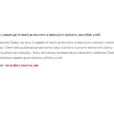
oha
obsahuje 14 textů se slovními a testovými úlohami, slovníček a klíč.
eriálů Česky raz dva 2 najdete 14 textů se slovními a testovými úlohami, kter
ly. Cílem této publikace je seznámit žáky-cizince s různými literárními žánry 
a přijímací zkoušky. Texty tematicky korespondují s obsahem učebnice Česky
publikace najdete gramatickou přílohu a klíč.
ha –
ke stažení zdarma zde