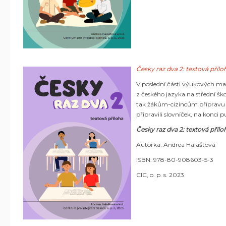
Česky raz dva 2: textová příl
V poslední části výukových mat
z českého jazyka na střední ško
tak žákům-cizincům přípravu n
připravili slovníček, na konci 
Česky raz dva 2: textová přílo
Autorka: Andrea Halaštová
ISBN: 978-80-908603-5-3
CIC, o. p. s. 2023