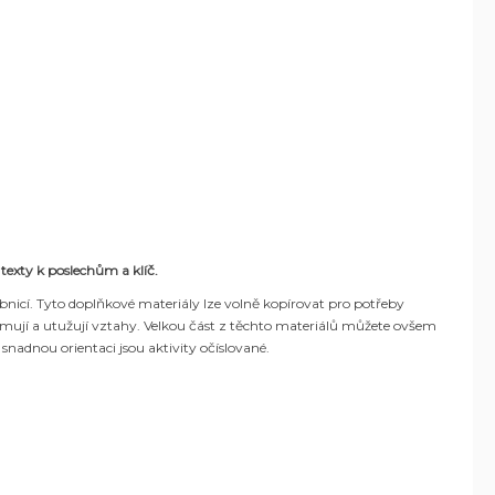
, texty k poslechům a klíč.
nicí. Tyto doplňkové materiály lze volně kopírovat pro potřeby
znamují a utužují vztahy. Velkou část z těchto materiálů můžete ovšem
snadnou orientaci jsou aktivity očíslované.