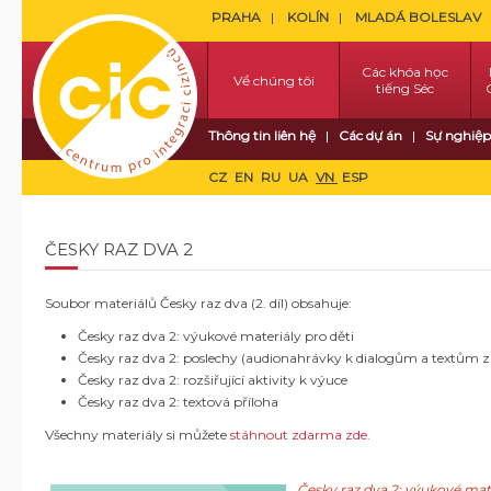
PRAHA
KOLÍN
MLADÁ BOLESLAV
Các khóa học
Về chúng tôi
tiếng Séc
Thông tin liên hệ
Các dự án
Sự nghiệp
CZ
EN
RU
UA
VN
ESP
ČESKY RAZ DVA 2
Soubor materiálů Česky raz dva (2. díl) obsahuje:
Česky raz dva 2: výukové materiály pro děti
Česky raz dva 2: poslechy (audionahrávky k dialogům a textům z
Česky raz dva 2: rozšiřující aktivity k výuce
Česky raz dva 2: textová příloha
Všechny materiály si můžete
stáhnout zdarma zde.
Česky raz dva 2: výukové mate