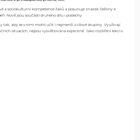
ové a sociokulturní kompetence žáků a posunuje znalost češtiny k
eň. Nově jsou součástí druhého dílu i poslechy.
 tak, aby se s nimi mohli učit i nejmenší z cílové skupiny. Využívají
ch situacích, nejsou vysvětlována explicitně. Jako rozšíření lekcí o