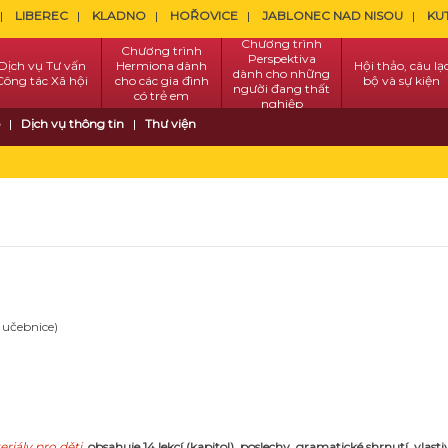
LIBEREC
KLADNO
HOŘOVICE
JABLONEC NAD NISOU
KU
Chương trình
Chương trình
Perspektiva
Dịch vụ Tư vấn
Hermiona dành
Hội thảo, câu lạ
dành cho những
Công tác Xã hội
cho các gia đình
bộ và sự kiện
người đang thất
có trẻ em
nghiệp
Dịch vụ thông tin
Thư viện
 učebnice)
riály pro děti
obsahuje 14 lekcí (kapitol), poslechy, gramatické shrnutí, vlast