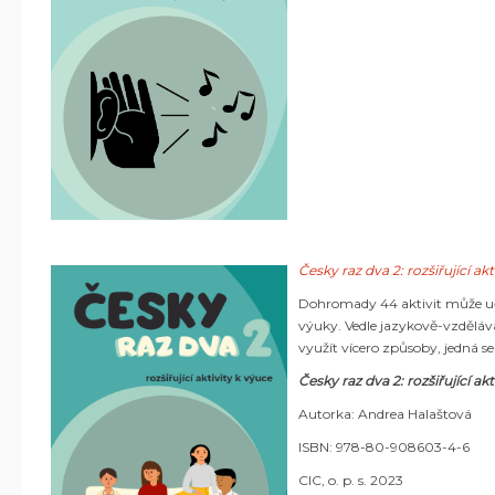
Česky raz dva 2: rozšiřující ak
Dohromady 44 aktivit může uči
výuky. Vedle jazykově-vzděláva
využít vícero způsoby, jedná s
Česky raz dva 2: rozšiřující ak
Autorka: Andrea Halaštová
ISBN: 978-80-908603-4-6
CIC, o. p. s. 2023