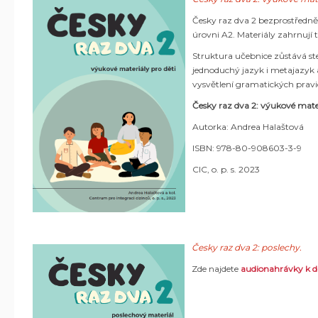
Česky raz dva 2 bezprostředně 
úrovni A2. Materiály zahrnují 
Struktura učebnice zůstává stej
jednoduchý jazyk i metajazyk a
vysvětlení gramatických pravide
Česky raz dva 2: výukové mate
Autorka: Andrea Halaštová
ISBN: 978-80-908603-3-9
CIC, o. p. s. 2023
Česky raz dva 2: poslechy.
Zde najdete
audionahrávky k d