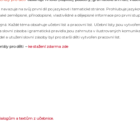
navazuje na svůj první díl po jazykové i tematické stránce. Prohlubuje jazyk
také zeměpisné, přírodopisné, vlastivědné a dějepisné informace pro první stup
ná: Každé téma obsahuje učební list a pracovní list. Učební listy jsou vytvořeny
 slovní zásoba i gramatická pravidla jsou zahrnuta v ilustrovaných komunikační
l a utužení slovní zásoby byl pro starší děti vytvořen pracovní list.
riály pro děti –
ke stažení zdarma zde
ialogům a textům z učebnice.