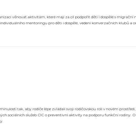
izaci věnovat aktivitám, které mají za cíl podpořit děti i dospělé s migrační 
individuálního mentoringu pro děti i dospělé, vedení konverzačních klubů a o
nulostí tak, aby rodiče lépe zvládali svoji rodičovskou roli v novém prostředí,
ných sociálních služeb CIC o preventivní aktivity na podporu funkční rodiny.
O
y.