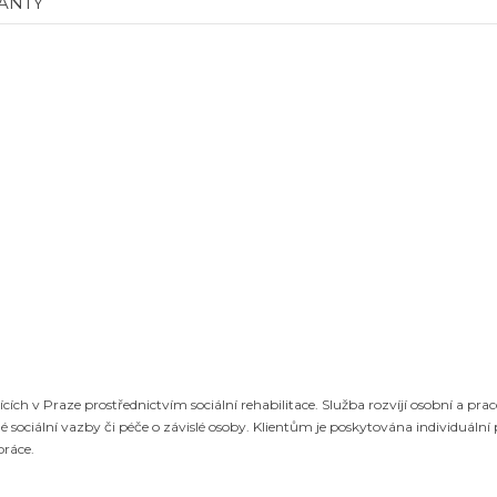
RANTY
ích v Praze prostřednictvím sociální rehabilitace. Služba rozvíjí osobní a pr
 sociální vazby či péče o závislé osoby. Klientům je poskytována individuální
práce.