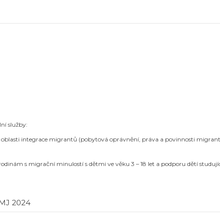
ní služby:
blasti integrace migrantů (pobytová oprávnění, práva a povinnosti migrantů, o
dinám s migrační minulostí s dětmi ve věku 3 – 18 let a podporu dětí studujíc
MJ 2024