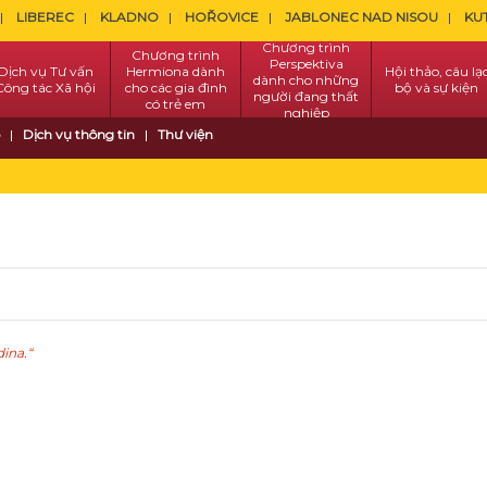
LIBEREC
KLADNO
HOŘOVICE
JABLONEC NAD NISOU
KU
Chương trình
Chương trình
Perspektiva
Dịch vụ Tư vấn
Hermiona dành
Hội thảo, câu lạ
dành cho những
Công tác Xã hội
cho các gia đình
bộ và sự kiện
người đang thất
có trẻ em
nghiệp
Dịch vụ thông tin
Thư viện
dina
.
“