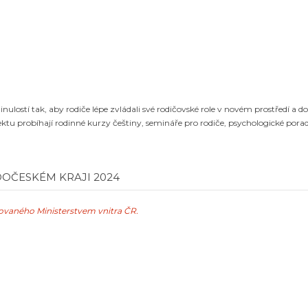
ulostí tak, aby rodiče lépe zvládali své rodičovské role v novém prostředí a d
ektu probíhají rodinné kurzy češtiny, semináře pro rodiče, psychologické pora
DOČESKÉM KRAJI 2024
covaného Ministerstvem vnitra ČR.