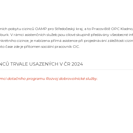
eních pobytu cizinců OAMP pro Středočeský kraj, a to Pracoviště OPC Kladno
burk. V rámci asistenčních služeb jsou cílové skupině předávány všeobecné i
nkrétního cizince, je nabízena přímá asistence při projednávání záležitosti ciz
to čase zde je přítomen sociální pracovník CIC.
NCŮ TRVALE USAZENÝCH V ČR 2024
ámci dotačního programu Rozvoj dobrovolnické služby.