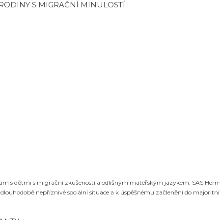
RODINY S MIGRAČNÍ MINULOSTÍ
inám s dětmi s migrační zkušeností a odlišným mateřským jazykem. SAS Her
í dlouhodobě nepříznivé sociální situace a k úspěšnému začlenění do majoritní