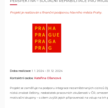
PERSPEKTIVA – SOCIÁLNÍ REHABILITACE PRO MIG
Projekt je realizován s finanční podporou hlavního města Prahy.
Doba realizace:
1. 1. 2024
–
31. 12. 2024
Kontaktní osoba:
Kateřina Ošancová
Projekt se zaměřuje na podporu integrace nezaměstnaných cizinců žijíc
nízká znalost češtiny, nedostatek pracovních zkušeností v ČR, omezené
motivační skupiny – s cílem zvýšit jejich připravenost na vstup na trh 