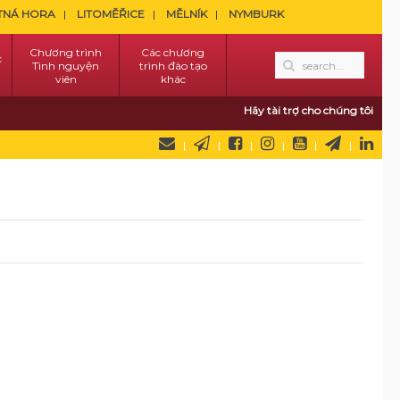
TNÁ HORA
LITOMĚŘICE
MĚLNÍK
NYMBURK
Chương trình
Các chương
c
Tình nguyện
trình đào tạo
viên
khác
Hãy tài trợ cho chúng tôi