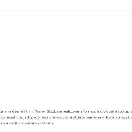
tům na území hl. m. Prahy. Služba je realizována formou individuální spolup
riziko negativních dopadů nepříznivé sociální situace, zejména v důsledku jazy
ím a institucionálním kontextu.