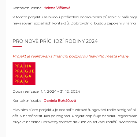
Kontaktní osoba:
Helena Vlčková
V tomto projektu se budou proškolení dobrovolníci působící v naší organ
navazování sociálních kontaktů. Dobrovolníci budou zapojeni v rámci 
PRO NOVĚ PŘÍCHOZÍ RODINY 2024
Projekt je realizován s finanční podporou hlavního města Prahy.
Doba realizace: 1. 1. 2024 – 31. 12. 2024
Kontaktní osoba:
Daniela Boháčová
Hlavním cílem projektu je podpořit zdravé fungování rodin s migrační mi
děti v náročné situaci po migraci. Projekt doplňuje nabídku registrova
projekt nabídne upravený formát diskuzních setkání rodičů. s odborník