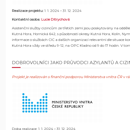
Realizace projektu:
1. 1. 2024 – 31. 12. 2024
Kontaktní osoba:
Lucie Ditrychová
Asistenční služby cizincům ze třetích zemí jsou poskytovány na odděl
Kutná Hora, Hornická 642, s působností okresy Kutná Hora, Kolín, Nym
informace o službách CIC a dalších organizací relevantní dle situace ko
Kutná Hora vždy ve středu 9-12, na OPC Kladno od 9 do 17 hodin. V tom
DOBROVOLNÍCI JAKO PRŮVODCI AZYLANTŮ A CIZI
Projekt je realizován s finanční podporou
Ministerstv
a
vnitra ČR v r
Doba realizace: 1. 1. 2024 – 31. 12. 2024