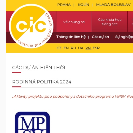
PRAHA
KOLÍN
MLADÁ BOLESLAV
Các khóa học
Về chúng tôi
tiếng Séc
Thông tin liên hệ
Các dự án
Sự nghiệp
CZ
EN
RU
UA
VN
ESP
CÁC DỰ ÁN HIỆN THỜI
RODINNÁ POLITIKA 2024
„
Aktivity projektu jsou podpořeny z dotačního programu
MPSV
Ro