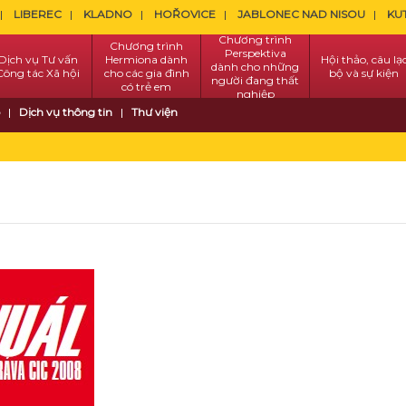
LIBEREC
KLADNO
HOŘOVICE
JABLONEC NAD NISOU
KU
Chương trình
Chương trình
Perspektiva
Dịch vụ Tư vấn
Hermiona dành
Hội thảo, câu lạ
dành cho những
Công tác Xã hội
cho các gia đình
bộ và sự kiện
người đang thất
có trẻ em
nghiệp
Dịch vụ thông tin
Thư viện