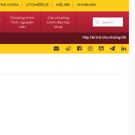
TNÁ HORA
LITOMĚŘICE
MĚLNÍK
NYMBURK
Chương trình
Các chương
c
Tình nguyện
trình đào tạo
viên
khác
Hãy tài trợ cho chúng tôi