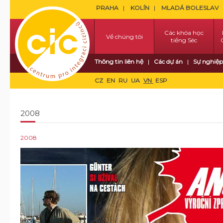
PRAHA
KOLÍN
MLADÁ BOLESLAV
Các khóa học
Về chúng tôi
tiếng Séc
Thông tin liên hệ
Các dự án
Sự nghiệp
CZ
EN
RU
UA
VN
ESP
2008
2008